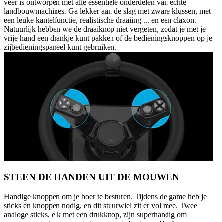
veer is ontworpen met alle essentiële onderdelen van echte
landbouwmachines. Ga lekker aan de slag met zware klussen, met
een leuke kantelfunctie, realistische draaiing ... en een claxon.
Natuurlijk hebben we de draaiknop niet vergeten, zodat je met je
vrije hand een drankje kunt pakken of de bedieningsknoppen op je
zijbedieningspaneel kunt gebruiken.
STEEN DE HANDEN UIT DE MOUWEN
Handige knoppen om je boer te besturen. Tijdens de game heb je
sticks en knoppen nodig, en dit stuurwiel zit er vol mee. Twee
analoge sticks, elk met een drukknop, zijn superhandig om