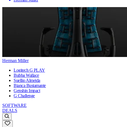
Herman Miller
Logitech G PLAY
Bubba Wallace
Suellio Almeida
Bianca Bustamante
Genshin Impact
G Challenge
SOFTWARE
DEALS