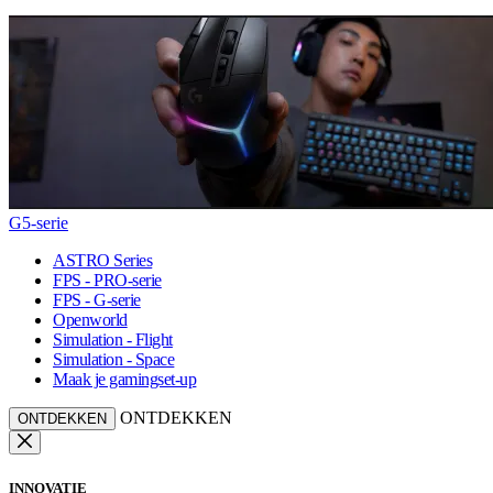
G5-serie
ASTRO Series
FPS - PRO-serie
FPS - G-serie
Openworld
Simulation - Flight
Simulation - Space
Maak je gamingset-up
ONTDEKKEN
ONTDEKKEN
INNOVATIE