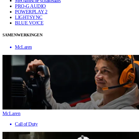
Mechanische schakelaars
PRO-G AUDIO
POWERPLAY 2
LIGHTSYNC
BLUE VO!CE
SAMENWERKINGEN
McLaren
McLaren
Call of Duty