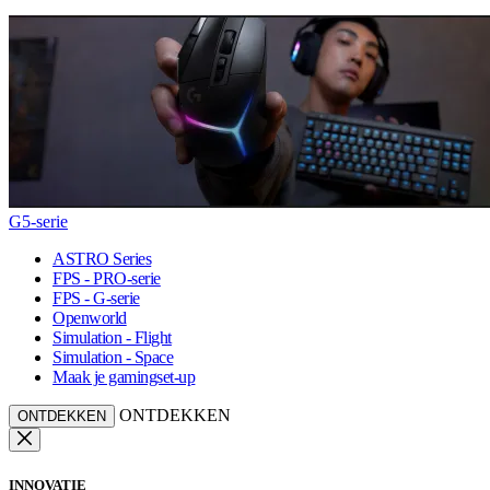
G5-serie
ASTRO Series
FPS - PRO-serie
FPS - G-serie
Openworld
Simulation - Flight
Simulation - Space
Maak je gamingset-up
ONTDEKKEN
ONTDEKKEN
INNOVATIE