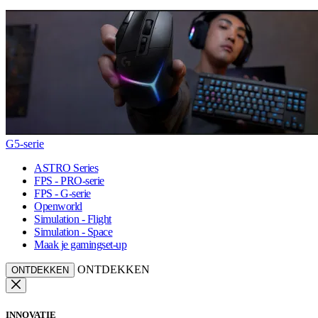
G5-serie
ASTRO Series
FPS - PRO-serie
FPS - G-serie
Openworld
Simulation - Flight
Simulation - Space
Maak je gamingset-up
ONTDEKKEN
ONTDEKKEN
INNOVATIE