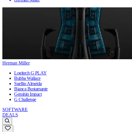
Herman Miller
Logitech G PLAY
Bubba Wallace
Suellio Almeida
Bianca Bustamante
Genshin Impact
G Challenge
SOFTWARE
DEALS