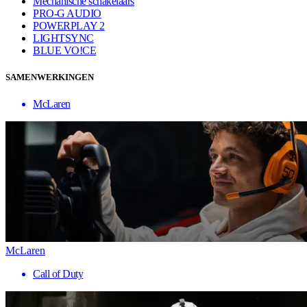
Mechanische schakelaars
PRO-G AUDIO
POWERPLAY 2
LIGHTSYNC
BLUE VO!CE
SAMENWERKINGEN
McLaren
McLaren
Call of Duty