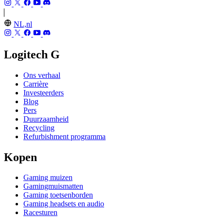
NL,nl
Logitech G
Ons verhaal
Carrière
Investeerders
Blog
Pers
Duurzaamheid
Recycling
Refurbishment programma
Kopen
Gaming muizen
Gamingmuismatten
Gaming toetsenborden
Gaming headsets en audio
Racesturen