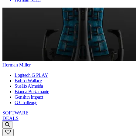
Herman Miller
Logitech G PLAY
Bubba Wallace
Suellio Almeida
Bianca Bustamante
Genshin Impact
G Challenge
SOFTWARE
DEALS