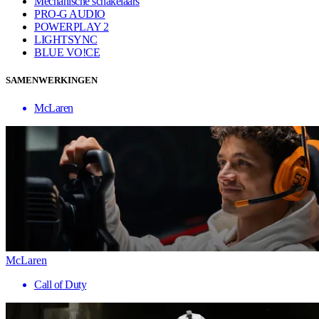
Mechanische schakelaars
PRO-G AUDIO
POWERPLAY 2
LIGHTSYNC
BLUE VO!CE
SAMENWERKINGEN
McLaren
McLaren
Call of Duty