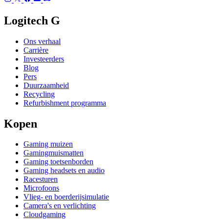
Logitech G
Ons verhaal
Carrière
Investeerders
Blog
Pers
Duurzaamheid
Recycling
Refurbishment programma
Kopen
Gaming muizen
Gamingmuismatten
Gaming toetsenborden
Gaming headsets en audio
Racesturen
Microfoons
Vlieg- en boerderijsimulatie
Camera's en verlichting
Cloudgaming