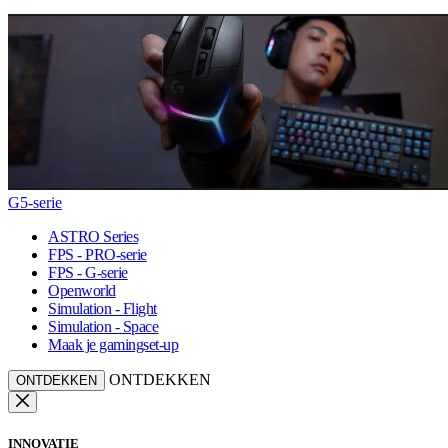
G5-serie
ASTRO Series
FPS - PRO-serie
FPS - G-serie
Openworld
Simulation - Flight
Simulation - Space
Maak je gamingset-up
ONTDEKKEN
ONTDEKKEN
INNOVATIE