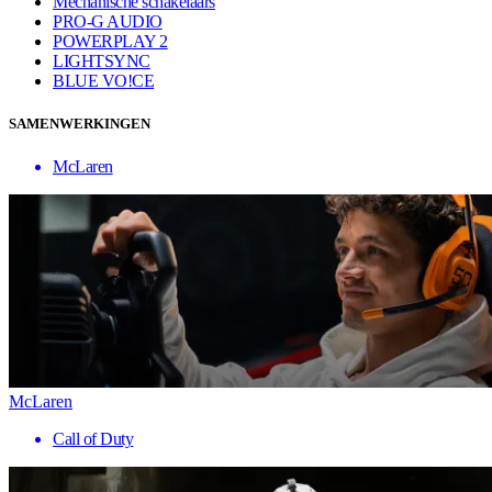
Mechanische schakelaars
PRO-G AUDIO
POWERPLAY 2
LIGHTSYNC
BLUE VO!CE
SAMENWERKINGEN
McLaren
McLaren
Call of Duty