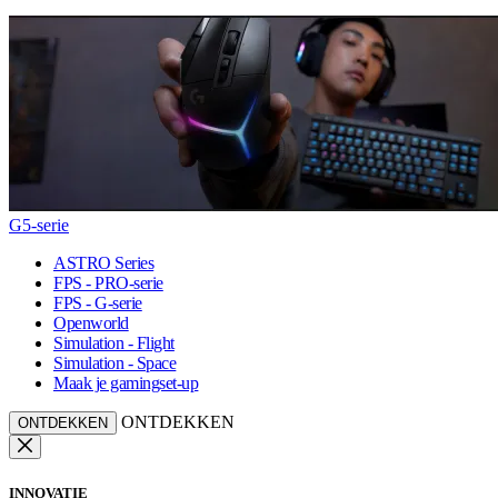
G5-serie
ASTRO Series
FPS - PRO-serie
FPS - G-serie
Openworld
Simulation - Flight
Simulation - Space
Maak je gamingset-up
ONTDEKKEN
ONTDEKKEN
INNOVATIE