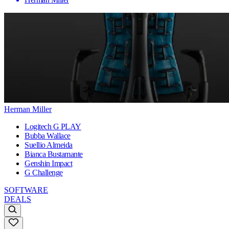
Herman Miller
Logitech G PLAY
Bubba Wallace
Suellio Almeida
Bianca Bustamante
Genshin Impact
G Challenge
SOFTWARE
DEALS