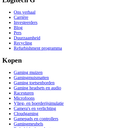
Logitech G
Ons verhaal
Carrière
Investeerders
Blog
Pers
Duurzaamheid
Recycling
Refurbishment programma
Kopen
Gaming muizen
Gamingmuismatten
Gaming toetsenborden
Gaming headsets en audio
Racesturen
Microfoons
Vlieg- en boerderijsimulatie
Camera's en verlichting
Cloudgaming
Gamepads en controllers
Gamingmeubels