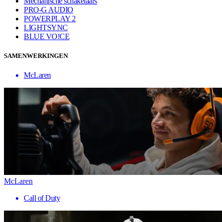
Mechanische schakelaars
PRO-G AUDIO
POWERPLAY 2
LIGHTSYNC
BLUE VO!CE
SAMENWERKINGEN
McLaren
McLaren
Call of Duty