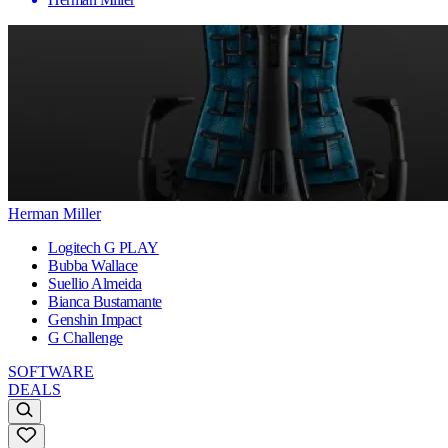
Herman Miller
Logitech G PLAY
Bubba Wallace
Suellio Almeida
Bianca Bustamante
Genshin Impact
G Challenge
SOFTWARE
DEALS