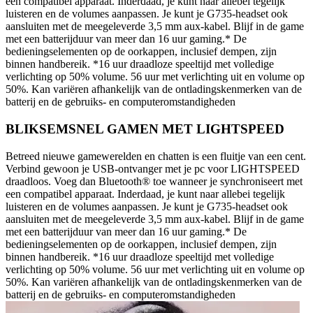
een compatibel apparaat. Inderdaad, je kunt naar allebei tegelijk
luisteren en de volumes aanpassen. Je kunt je G735-headset ook
aansluiten met de meegeleverde 3,5 mm aux-kabel. Blijf in de game
met een batterijduur van meer dan 16 uur gaming.* De
bedieningselementen op de oorkappen, inclusief dempen, zijn
binnen handbereik. *16 uur draadloze speeltijd met volledige
verlichting op 50% volume. 56 uur met verlichting uit en volume op
50%. Kan variëren afhankelijk van de ontladingskenmerken van de
batterij en de gebruiks- en computeromstandigheden
BLIKSEMSNEL GAMEN MET LIGHTSPEED
Betreed nieuwe gamewerelden en chatten is een fluitje van een cent.
Verbind gewoon je USB-ontvanger met je pc voor LIGHTSPEED
draadloos. Voeg dan Bluetooth® toe wanneer je synchroniseert met
een compatibel apparaat. Inderdaad, je kunt naar allebei tegelijk
luisteren en de volumes aanpassen. Je kunt je G735-headset ook
aansluiten met de meegeleverde 3,5 mm aux-kabel. Blijf in de game
met een batterijduur van meer dan 16 uur gaming.* De
bedieningselementen op de oorkappen, inclusief dempen, zijn
binnen handbereik. *16 uur draadloze speeltijd met volledige
verlichting op 50% volume. 56 uur met verlichting uit en volume op
50%. Kan variëren afhankelijk van de ontladingskenmerken van de
batterij en de gebruiks- en computeromstandigheden