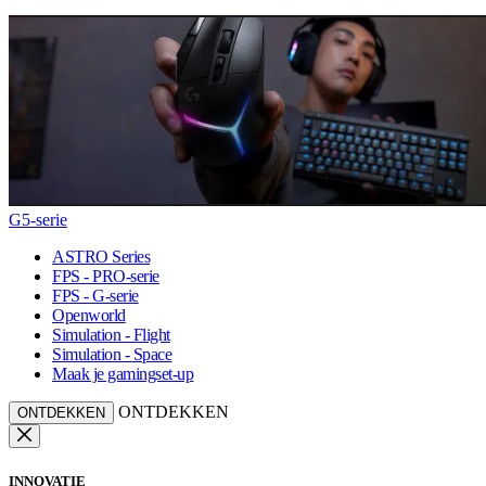
G5-serie
ASTRO Series
FPS - PRO-serie
FPS - G-serie
Openworld
Simulation - Flight
Simulation - Space
Maak je gamingset-up
ONTDEKKEN
ONTDEKKEN
INNOVATIE