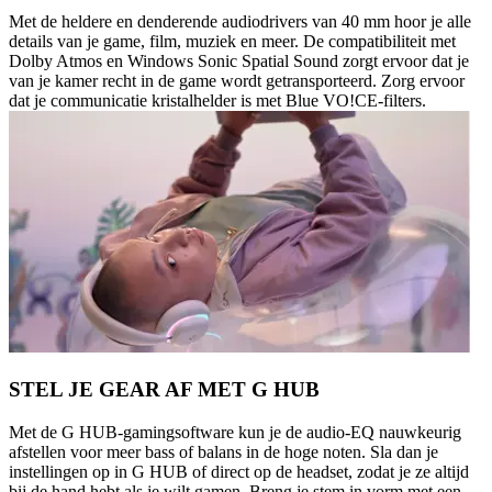
Met de heldere en denderende audiodrivers van 40 mm hoor je alle
details van je game, film, muziek en meer. De compatibiliteit met
Dolby Atmos en Windows Sonic Spatial Sound zorgt ervoor dat je
van je kamer recht in de game wordt getransporteerd. Zorg ervoor
dat je communicatie kristalhelder is met Blue VO!CE-filters.
STEL JE GEAR AF MET G HUB
Met de G HUB-gamingsoftware kun je de audio-EQ nauwkeurig
afstellen voor meer bass of balans in de hoge noten. Sla dan je
instellingen op in G HUB of direct op de headset, zodat je ze altijd
bij de hand hebt als je wilt gamen. Breng je stem in vorm met een