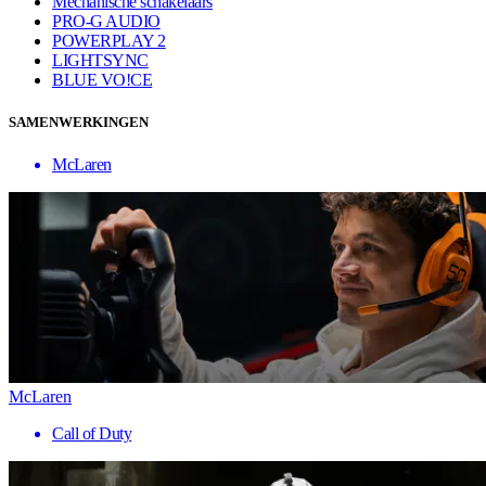
Mechanische schakelaars
PRO-G AUDIO
POWERPLAY 2
LIGHTSYNC
BLUE VO!CE
SAMENWERKINGEN
McLaren
McLaren
Call of Duty