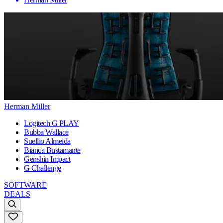
Herman Miller
Logitech G PLAY
Bubba Wallace
Suellio Almeida
Bianca Bustamante
Genshin Impact
G Challenge
SOFTWARE
DEALS