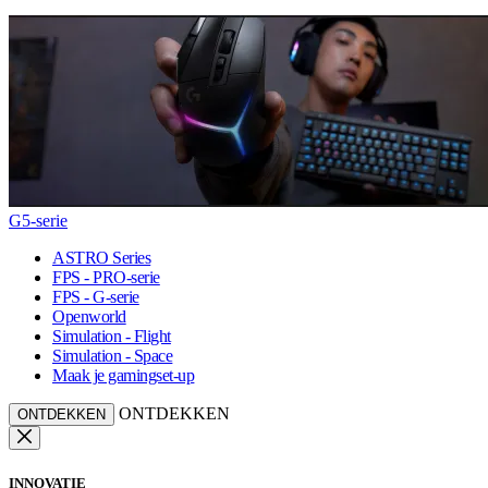
G5-serie
ASTRO Series
FPS - PRO-serie
FPS - G-serie
Openworld
Simulation - Flight
Simulation - Space
Maak je gamingset-up
ONTDEKKEN
ONTDEKKEN
INNOVATIE