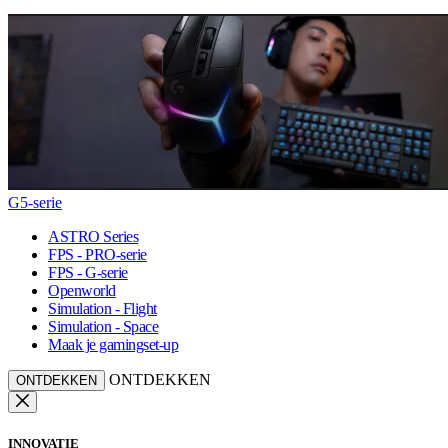
G5-serie
ASTRO Series
FPS - PRO-serie
FPS - G-serie
Openworld
Simulation - Flight
Simulation - Space
Maak je gamingset-up
ONTDEKKEN
ONTDEKKEN
INNOVATIE