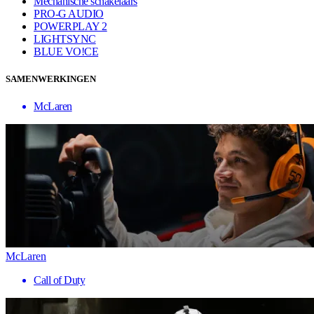
Mechanische schakelaars
PRO-G AUDIO
POWERPLAY 2
LIGHTSYNC
BLUE VO!CE
SAMENWERKINGEN
McLaren
McLaren
Call of Duty