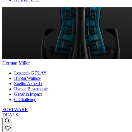
Herman Miller
Logitech G PLAY
Bubba Wallace
Suellio Almeida
Bianca Bustamante
Genshin Impact
G Challenge
SOFTWARE
DEALS