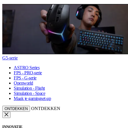
G5-serie
ASTRO Series
FPS - PRO-serie
FPS - G-serie
Openworld
Simulation - Flight
Simulation - Space
Maak je gamingset-up
ONTDEKKEN
ONTDEKKEN
INNOVATIE