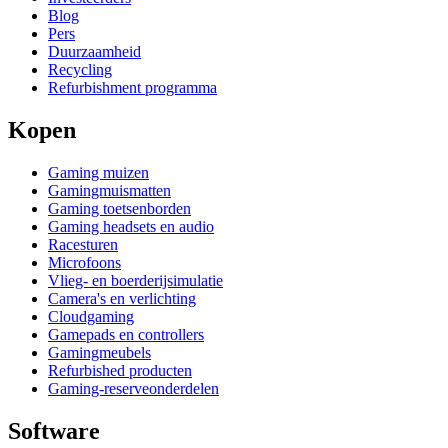
Blog
Pers
Duurzaamheid
Recycling
Refurbishment programma
Kopen
Gaming muizen
Gamingmuismatten
Gaming toetsenborden
Gaming headsets en audio
Racesturen
Microfoons
Vlieg- en boerderijsimulatie
Camera's en verlichting
Cloudgaming
Gamepads en controllers
Gamingmeubels
Refurbished producten
Gaming-reserveonderdelen
Software