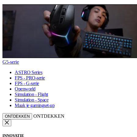
G5-serie
ASTRO Series
FPS - PRO-serie
FPS - G-serie
Openworld
Simulation - Flight
Simulation - Space
Maak je gamingset-up
ONTDEKKEN
ONTDEKKEN
INNOVATIE