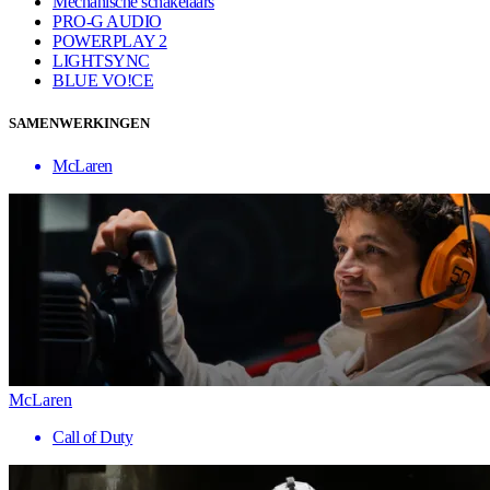
Mechanische schakelaars
PRO-G AUDIO
POWERPLAY 2
LIGHTSYNC
BLUE VO!CE
SAMENWERKINGEN
McLaren
McLaren
Call of Duty