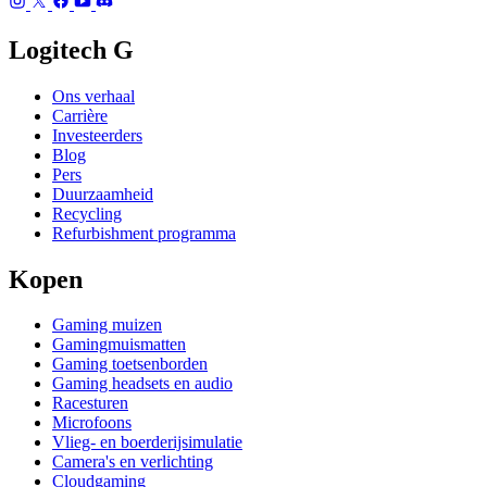
Logitech G
Ons verhaal
Carrière
Investeerders
Blog
Pers
Duurzaamheid
Recycling
Refurbishment programma
Kopen
Gaming muizen
Gamingmuismatten
Gaming toetsenborden
Gaming headsets en audio
Racesturen
Microfoons
Vlieg- en boerderijsimulatie
Camera's en verlichting
Cloudgaming