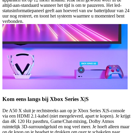
altijd-aan-standaard wanneer het tijd is om te pauzeren. Het led-
statusinformatiepaneel geeft aan hoeveel van uw batterijduur van 24
uur nog resteert, en toont het systeem waarmee u momenteel bent
verbonden.
Kom eens langs bij Xbox Series X|S
De A50 X sluit je rechtstreeks aan op je Xbox Series X|S-console
via een HDMI 2.1-kabel (niet meegeleverd, apart te kopen). Je krijgt
dan 4K 120 Hz passthru, Game/Chat-mixing, Dolby Atmos
ruimtelijk 3D-surroundgeluid en nog veel meer. Je hoeft alleen maar
op de knop op je headset te drukken om over te schakelen naar