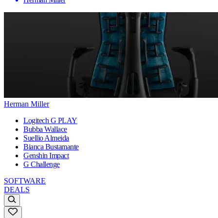
Herman Miller
Logitech G PLAY
Bubba Wallace
Suellio Almeida
Bianca Bustamante
Genshin Impact
G Challenge
SOFTWARE
DEALS