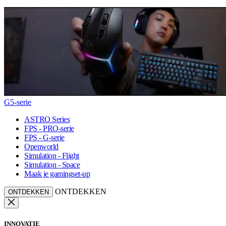
G5-serie
ASTRO Series
FPS - PRO-serie
FPS - G-serie
Openworld
Simulation - Flight
Simulation - Space
Maak je gamingset-up
ONTDEKKEN
ONTDEKKEN
INNOVATIE