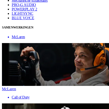
Mechanische schakelaars
PRO-G AUDIO
POWERPLAY 2
LIGHTSYNC
BLUE VO!CE
SAMENWERKINGEN
McLaren
McLaren
Call of Duty