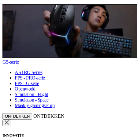
G5-serie
ASTRO Series
FPS - PRO-serie
FPS - G-serie
Openworld
Simulation - Flight
Simulation - Space
Maak je gamingset-up
ONTDEKKEN
ONTDEKKEN
INNOVATIE