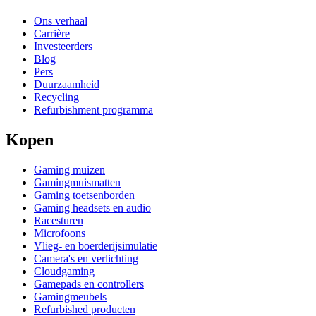
Ons verhaal
Carrière
Investeerders
Blog
Pers
Duurzaamheid
Recycling
Refurbishment programma
Kopen
Gaming muizen
Gamingmuismatten
Gaming toetsenborden
Gaming headsets en audio
Racesturen
Microfoons
Vlieg- en boerderijsimulatie
Camera's en verlichting
Cloudgaming
Gamepads en controllers
Gamingmeubels
Refurbished producten