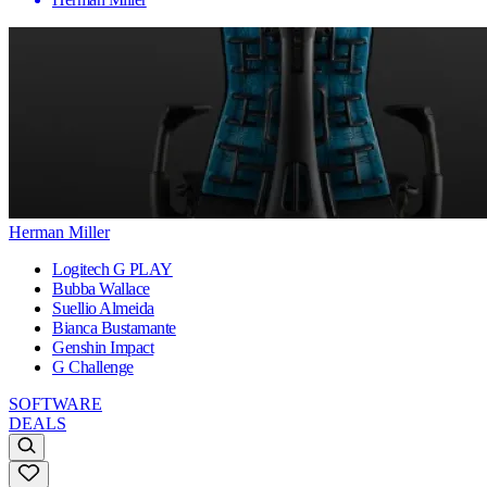
Herman Miller
Logitech G PLAY
Bubba Wallace
Suellio Almeida
Bianca Bustamante
Genshin Impact
G Challenge
SOFTWARE
DEALS