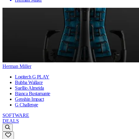
Herman Miller
Logitech G PLAY
Bubba Wallace
Suellio Almeida
Bianca Bustamante
Genshin Impact
G Challenge
SOFTWARE
DEALS