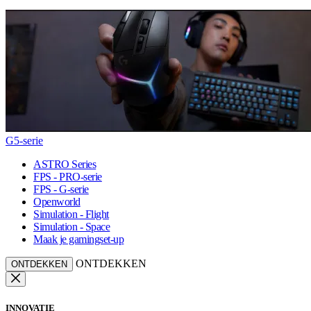
G5-serie
ASTRO Series
FPS - PRO-serie
FPS - G-serie
Openworld
Simulation - Flight
Simulation - Space
Maak je gamingset-up
ONTDEKKEN
ONTDEKKEN
INNOVATIE