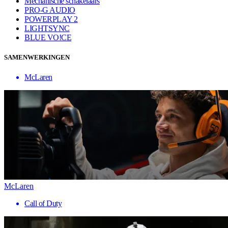
Mechanische schakelaars
PRO-G AUDIO
POWERPLAY 2
LIGHTSYNC
BLUE VO!CE
SAMENWERKINGEN
McLaren
McLaren
Call of Duty