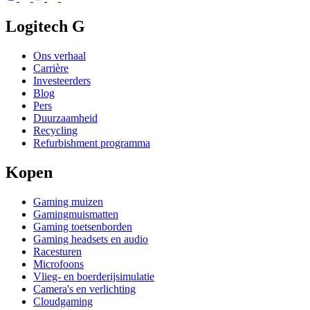
Logitech G
Ons verhaal
Carrière
Investeerders
Blog
Pers
Duurzaamheid
Recycling
Refurbishment programma
Kopen
Gaming muizen
Gamingmuismatten
Gaming toetsenborden
Gaming headsets en audio
Racesturen
Microfoons
Vlieg- en boerderijsimulatie
Camera's en verlichting
Cloudgaming