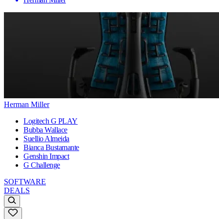
Herman Miller
Logitech G PLAY
Bubba Wallace
Suellio Almeida
Bianca Bustamante
Genshin Impact
G Challenge
SOFTWARE
DEALS