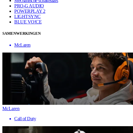
Mechanische schakelaars
PRO-G AUDIO
POWERPLAY 2
LIGHTSYNC
BLUE VO!CE
SAMENWERKINGEN
McLaren
McLaren
Call of Duty