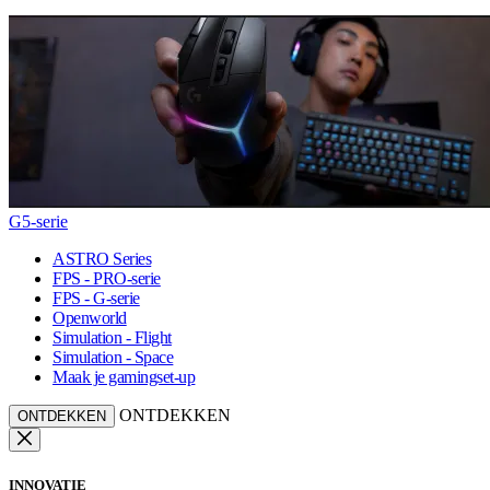
G5-serie
ASTRO Series
FPS - PRO-serie
FPS - G-serie
Openworld
Simulation - Flight
Simulation - Space
Maak je gamingset-up
ONTDEKKEN
ONTDEKKEN
INNOVATIE