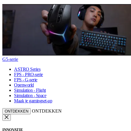
G5-serie
ASTRO Series
FPS - PRO-serie
FPS - G-serie
Openworld
Simulation - Flight
Simulation - Space
Maak je gamingset-up
ONTDEKKEN
ONTDEKKEN
INNOVATIE