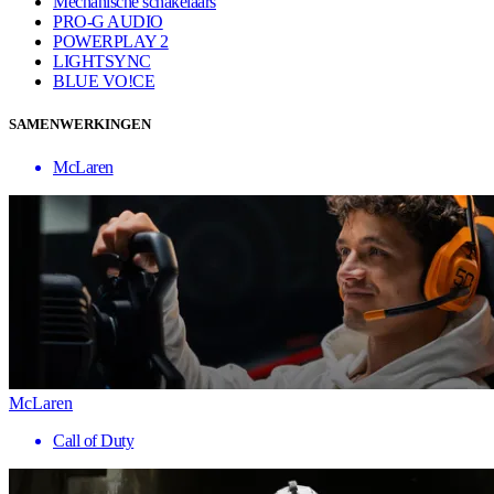
Mechanische schakelaars
PRO-G AUDIO
POWERPLAY 2
LIGHTSYNC
BLUE VO!CE
SAMENWERKINGEN
McLaren
McLaren
Call of Duty