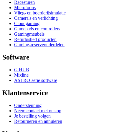
Racesturen
Microfoons
Vlieg- en boerderijsimulatie
Camera's en verlichting
Cloudgaming
Gamepads en controllers
Gamingmeubels
Refurbished producten
Gaming-reserveonderdelen
Software
G HUB
Mixline
ASTRO-serie software
Klantenservice
Ondersteuning
Neem contact met ons op
Je bestelling volgen
Retourneren en annuleren