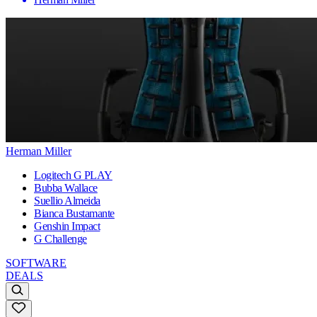
Herman Miller
Logitech G PLAY
Bubba Wallace
Suellio Almeida
Bianca Bustamante
Genshin Impact
G Challenge
SOFTWARE
DEALS