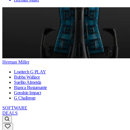
Herman Miller
Logitech G PLAY
Bubba Wallace
Suellio Almeida
Bianca Bustamante
Genshin Impact
G Challenge
SOFTWARE
DEALS