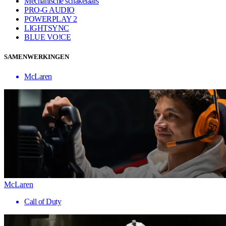
Mechanische schakelaars
PRO-G AUDIO
POWERPLAY 2
LIGHTSYNC
BLUE VO!CE
SAMENWERKINGEN
McLaren
McLaren
Call of Duty