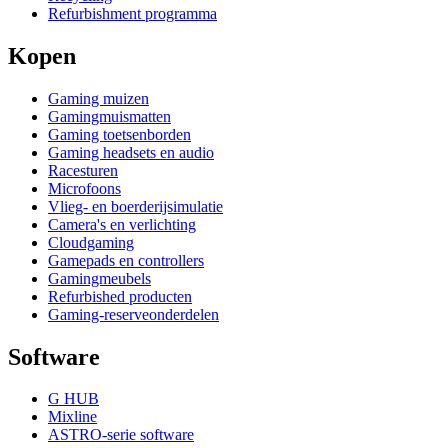
Refurbishment programma
Kopen
Gaming muizen
Gamingmuismatten
Gaming toetsenborden
Gaming headsets en audio
Racesturen
Microfoons
Vlieg- en boerderijsimulatie
Camera's en verlichting
Cloudgaming
Gamepads en controllers
Gamingmeubels
Refurbished producten
Gaming-reserveonderdelen
Software
G HUB
Mixline
ASTRO-serie software