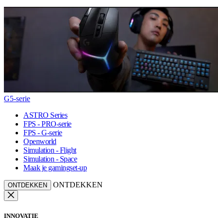
G5-serie
ASTRO Series
FPS - PRO-serie
FPS - G-serie
Openworld
Simulation - Flight
Simulation - Space
Maak je gamingset-up
ONTDEKKEN
ONTDEKKEN
INNOVATIE