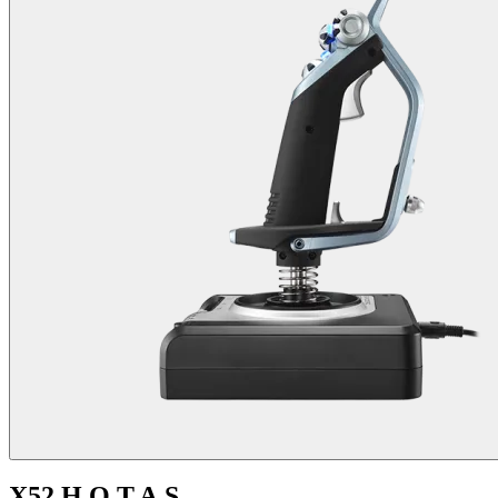
X52 H.O.T.A.S.