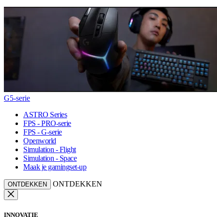
G5-serie
ASTRO Series
FPS - PRO-serie
FPS - G-serie
Openworld
Simulation - Flight
Simulation - Space
Maak je gamingset-up
ONTDEKKEN
ONTDEKKEN
INNOVATIE