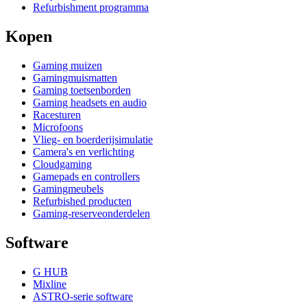
Refurbishment programma
Kopen
Gaming muizen
Gamingmuismatten
Gaming toetsenborden
Gaming headsets en audio
Racesturen
Microfoons
Vlieg- en boerderijsimulatie
Camera's en verlichting
Cloudgaming
Gamepads en controllers
Gamingmeubels
Refurbished producten
Gaming-reserveonderdelen
Software
G HUB
Mixline
ASTRO-serie software