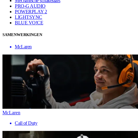
Mechanische schakelaars
PRO-G AUDIO
POWERPLAY 2
LIGHTSYNC
BLUE VO!CE
SAMENWERKINGEN
McLaren
McLaren
Call of Duty