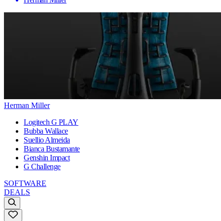
Herman Miller
Logitech G PLAY
Bubba Wallace
Suellio Almeida
Bianca Bustamante
Genshin Impact
G Challenge
SOFTWARE
DEALS