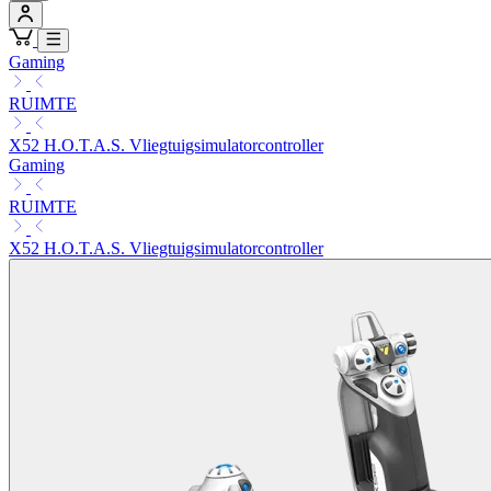
Gaming
RUIMTE
X52 H.O.T.A.S. Vliegtuigsimulatorcontroller
Gaming
RUIMTE
X52 H.O.T.A.S. Vliegtuigsimulatorcontroller