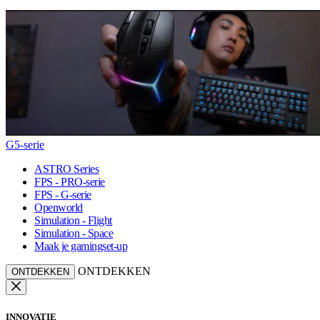
G5-serie
ASTRO Series
FPS - PRO-serie
FPS - G-serie
Openworld
Simulation - Flight
Simulation - Space
Maak je gamingset-up
ONTDEKKEN
ONTDEKKEN
INNOVATIE