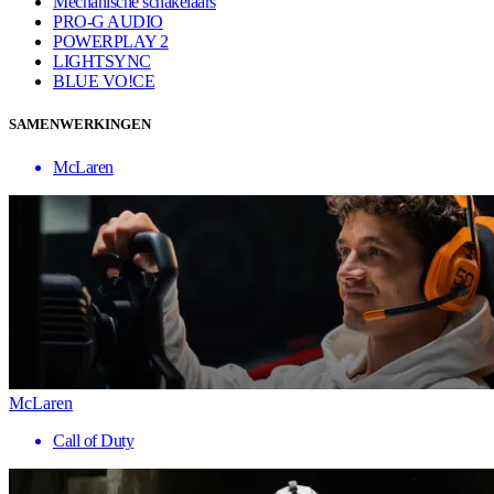
Mechanische schakelaars
PRO-G AUDIO
POWERPLAY 2
LIGHTSYNC
BLUE VO!CE
SAMENWERKINGEN
McLaren
McLaren
Call of Duty