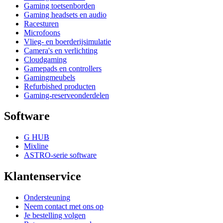
Gaming toetsenborden
Gaming headsets en audio
Racesturen
Microfoons
Vlieg- en boerderijsimulatie
Camera's en verlichting
Cloudgaming
Gamepads en controllers
Gamingmeubels
Refurbished producten
Gaming-reserveonderdelen
Software
G HUB
Mixline
ASTRO-serie software
Klantenservice
Ondersteuning
Neem contact met ons op
Je bestelling volgen