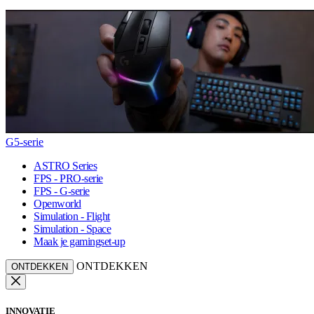
G5-serie
ASTRO Series
FPS - PRO-serie
FPS - G-serie
Openworld
Simulation - Flight
Simulation - Space
Maak je gamingset-up
ONTDEKKEN
ONTDEKKEN
INNOVATIE