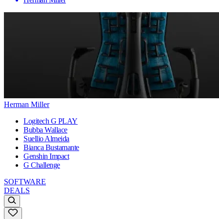
Herman Miller
Logitech G PLAY
Bubba Wallace
Suellio Almeida
Bianca Bustamante
Genshin Impact
G Challenge
SOFTWARE
DEALS