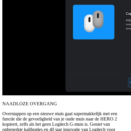
NAADLOZE OVERGANG
Overstappen op een nieuwe muis gaat supermakkelijk met een
functie die de gevoeligheid van je oude muis naar de HERO 2
kopieert, zelfs als het geen Logitech G-muis is. Geniet van
onbeperkte kalibraties en 40 jaar innovatie van Logitech voor