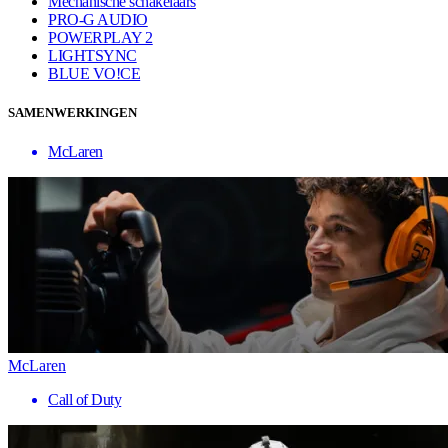
Mechanische schakelaars
PRO-G AUDIO
POWERPLAY 2
LIGHTSYNC
BLUE VO!CE
SAMENWERKINGEN
McLaren
McLaren
Call of Duty