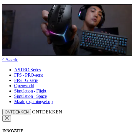
G5-serie
ASTRO Series
FPS - PRO-serie
FPS - G-serie
Openworld
Simulation - Flight
Simulation - Space
Maak je gamingset-up
ONTDEKKEN
ONTDEKKEN
INNOVATIE