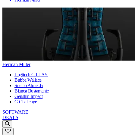
Herman Miller
Logitech G PLAY
Bubba Wallace
Suellio Almeida
Bianca Bustamante
Genshin Impact
G Challenge
SOFTWARE
DEALS