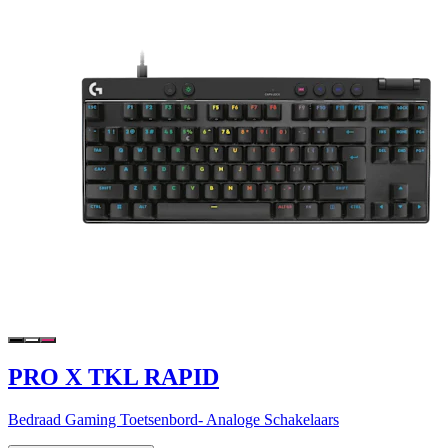
PRO X TKL RAPID
Bedraad Gaming Toetsenbord- Analoge Schakelaars