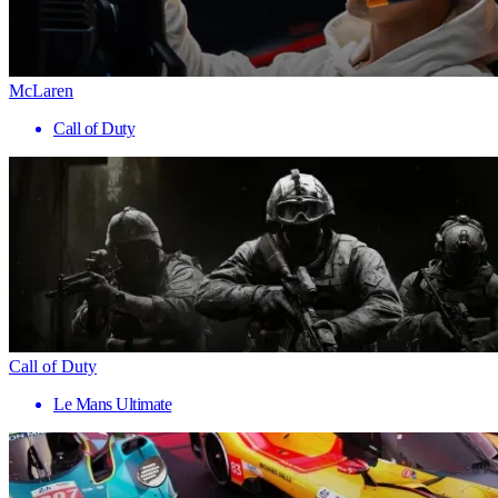
McLaren
Call of Duty
Call of Duty
Le Mans Ultimate