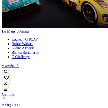
Le Mans Ultimate
Logitech G PLAY
Bubba Wallace
Suellio Almeida
Bianca Bustamante
G Challenge
ซอฟต์แวร์
Gaming
หรือสูงกว่า