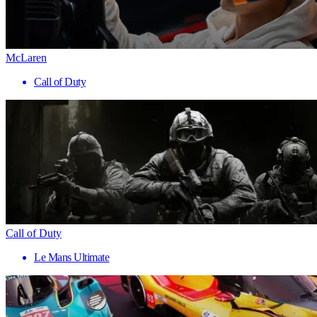
McLaren
Call of Duty
Call of Duty
Le Mans Ultimate