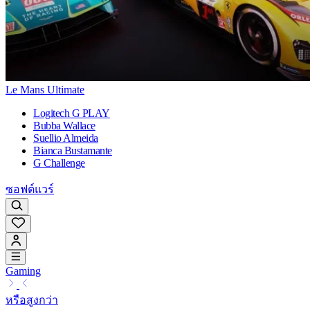
Le Mans Ultimate
Logitech G PLAY
Bubba Wallace
Suellio Almeida
Bianca Bustamante
G Challenge
ซอฟต์แวร์
Gaming
หรือสูงกว่า