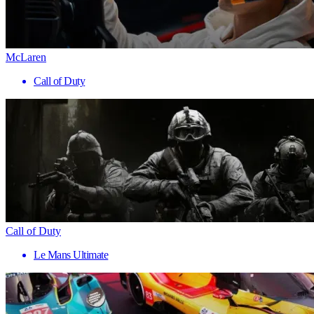
McLaren
Call of Duty
Call of Duty
Le Mans Ultimate