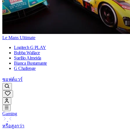
Le Mans Ultimate
Logitech G PLAY
Bubba Wallace
Suellio Almeida
Bianca Bustamante
G Challenge
ซอฟต์แวร์
Gaming
หรือสูงกว่า