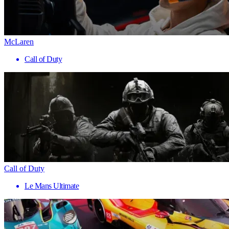
McLaren
Call of Duty
Call of Duty
Le Mans Ultimate