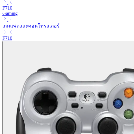
F710
Gaming
เกมแพดและคอนโทรลเลอร์
F710