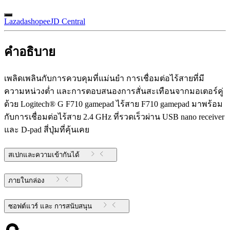
Lazada
shopee
JD Central
คำอธิบาย
เพลิดเพลินกับการควบคุมที่แม่นยำ การเชื่อมต่อไร้สายที่มี
ความหน่วงต่ำ และการตอบสนองการสั่นสะเทือนจากมอเตอร์คู่
ด้วย Logitech® G F710 gamepad ไร้สาย F710 gamepad มาพร้อม
กับการเชื่อมต่อไร้สาย 2.4 GHz ที่รวดเร็วผ่าน USB nano receiver
และ D-pad สี่ปุ่มที่คุ้นเคย
สเปกและความเข้ากันได้
ภายในกล่อง
ซอฟต์แวร์ และ การสนับสนุน