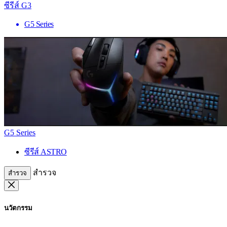
ซีรีส์ G3
G5 Series
G5 Series
ซีรีส์ ASTRO
สำรวจ
สำรวจ
นวัตกรรม