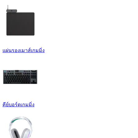
แผ่นรองเมาส์เกมมิ่ง
คีย์บอร์ดเกมมิ่ง