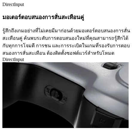
DirectInput
มอเตอร์ตอบสนองการสั่นสะเทือนคู่
รู้สึกถึงเกมอย่างที่ไม่เคยมีมาก่อนด้วยมอเตอร์ตอบสนองการสั่น
สะเทือนคู่ ค้นพบระดับการตอบสนองใหม่ที่คุณสามารถรู้สึกได้
กับทุกการโจมตี การชน และการระเบิดในเกมที่รองรับการตอบ
สนองการสั่นสะเทือน ต้องติดตั้งซอฟต์แวร์สำหรับโหมด
DirectInput