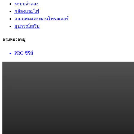
ระบบจำลอง
กล้องและไฟ
เกมแพดและคอนโทรลเลอร์
อุปกรณ์เสริม
ตามหมวดหมู่
PRO ซีรีส์