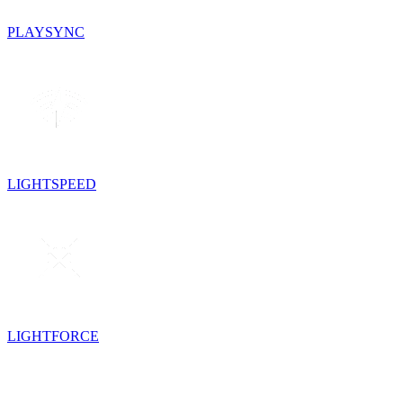
PLAYSYNC
LIGHTSPEED
LIGHTFORCE