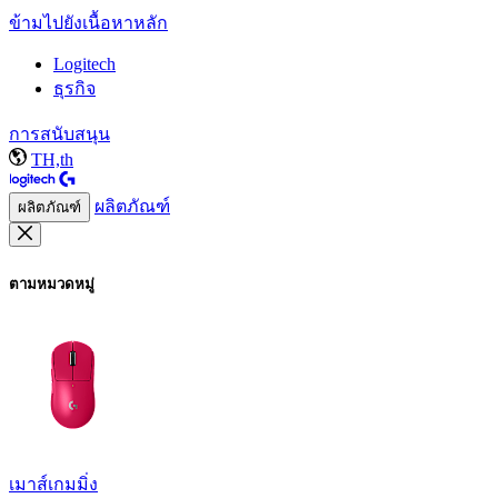
ข้ามไปยังเนื้อหาหลัก
Logitech
ธุรกิจ
การสนับสนุน
TH,th
ผลิตภัณฑ์
ผลิตภัณฑ์
ตามหมวดหมู่
เมาส์เกมมิ่ง