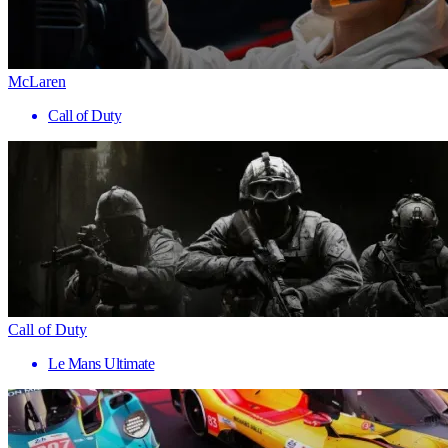
McLaren
Call of Duty
Call of Duty
Le Mans Ultimate