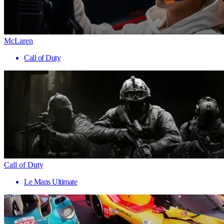
McLaren
Call of Duty
Call of Duty
Le Mans Ultimate