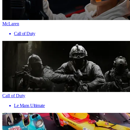
McLaren
Call of Duty
Call of Duty
Le Mans Ultimate