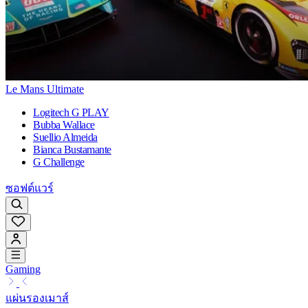
Le Mans Ultimate
Logitech G PLAY
Bubba Wallace
Suellio Almeida
Bianca Bustamante
G Challenge
ซอฟต์แวร์
Gaming
แผ่นรองเมาส์