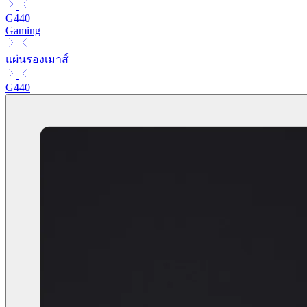
G440
Gaming
แผ่นรองเมาส์
G440