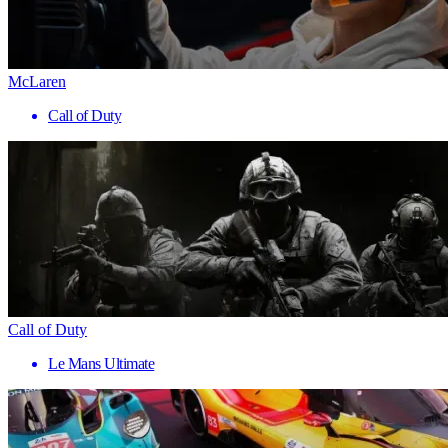
McLaren
Call of Duty
Call of Duty
Le Mans Ultimate