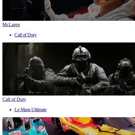
McLaren
Call of Duty
Call of Duty
Le Mans Ultimate