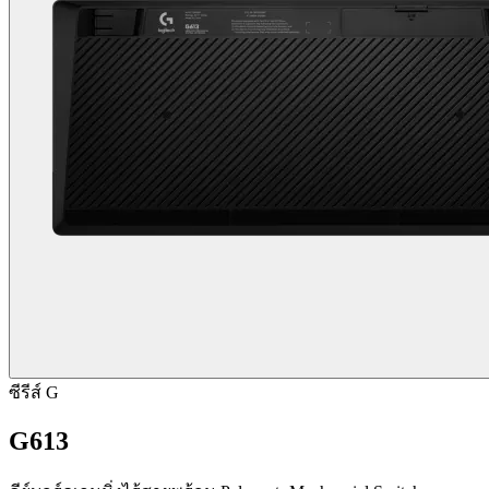
ซีรีส์ G
G613