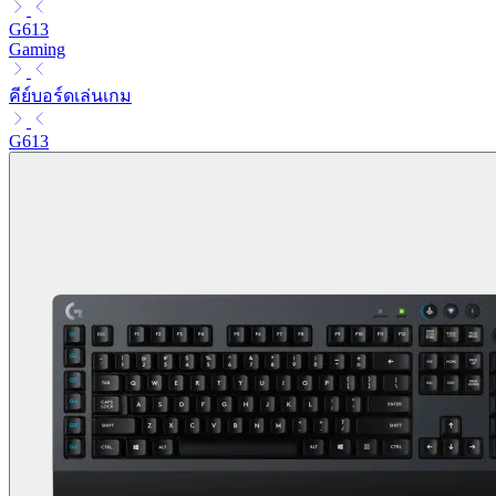
G613
Gaming
คีย์บอร์ดเล่นเกม
G613