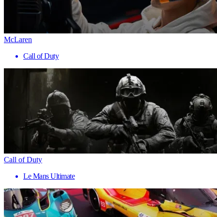
McLaren
Call of Duty
Call of Duty
Le Mans Ultimate