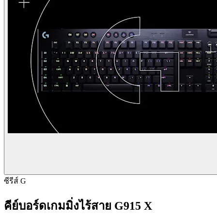
ซีรีส์ G
คีย์บอร์ดเกมมิ่งไร้สาย G915 X