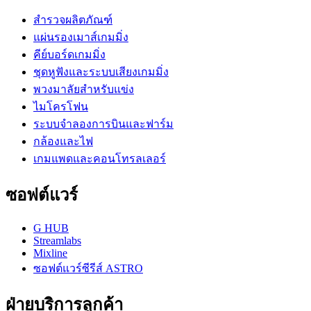
สำรวจผลิตภัณฑ์
แผ่นรองเมาส์เกมมิ่ง
คีย์บอร์ดเกมมิ่ง
ชุดหูฟังและระบบเสียงเกมมิ่ง
พวงมาลัยสำหรับแข่ง
ไมโครโฟน
ระบบจำลองการบินและฟาร์ม
กล้องและไฟ
เกมแพดและคอนโทรลเลอร์
ซอฟต์แวร์
G HUB
Streamlabs
Mixline
ซอฟต์แวร์ซีรีส์ ASTRO
ฝ่ายบริการลูกค้า