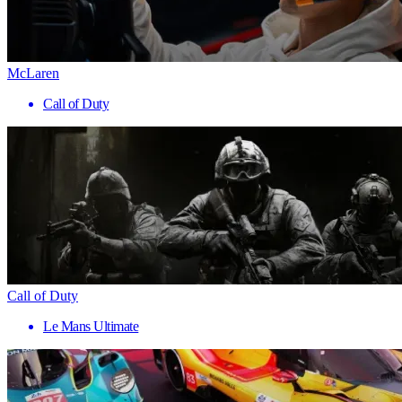
McLaren
Call of Duty
Call of Duty
Le Mans Ultimate