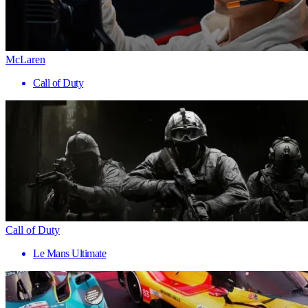
McLaren
Call of Duty
Call of Duty
Le Mans Ultimate