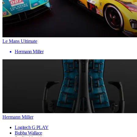
Le Mans Ultimate
Hermann Miller
Hermann Miller
Logitech G PLAY
Bubba Wallace