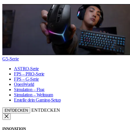
G5-Serie
ASTRO-Serie
FPS – PRO-Serie
FPS – G-Serie
OpenWorld
Simulation – Flug
Simulation – Weltraum
Erstelle dein Gaming-Setup
ENTDECKEN
ENTDECKEN
INNOVATION