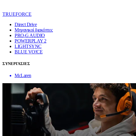
TRUEFORCE
Direct Drive
Μηχανικοί διακόπτες
PRO-G AUDIO
POWERPLAY 2
LIGHTSYNC
BLUE VO!CE
ΣΥΝΕΡΓΑΣΙΕΣ
McLaren