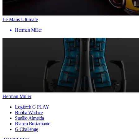
Le Mans Ultimate
Herman Miller
Herman Miller
Logitech G PLAY
Bubba Wallace
Suellio Almeida
Bianca Bustamante
G Challenge