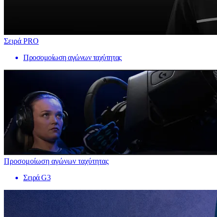
Σειρά PRO
Προσομοίωση αγώνων ταχύτητας
Προσομοίωση αγώνων ταχύτητας
Σειρά G3