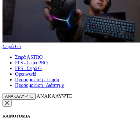
Σειρά G5
Σειρά ASTRO
FPS - Σειρά PRO
FPS - Σειρά G
Openworld
Προσομοίωση - Πτήση
Προσομοίωση - Διάστημα
ΑΝΑΚΑΛΥΨΤΕ
ΑΝΑΚΑΛΥΨΤΕ
ΚΑΙΝΟΤΟΜΙΑ