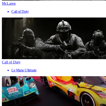
McLaren
Call of Duty
Call of Duty
Le Mans Ultimate