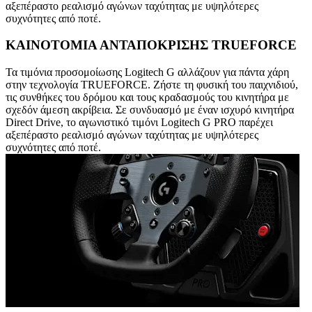
αξεπέραστο ρεαλισμό αγώνων ταχύτητας με υψηλότερες
συχνότητες από ποτέ.
ΚΑΙΝΟΤΟΜΙΑ ΑΝΤΑΠΟΚΡΙΣΗΣ TRUEFORCE
Τα τιμόνια προσομοίωσης Logitech G αλλάζουν για πάντα χάρη
στην τεχνολογία TRUEFORCE. Ζήστε τη φυσική του παιχνιδιού,
τις συνθήκες του δρόμου και τους κραδασμούς του κινητήρα με
σχεδόν άμεση ακρίβεια. Σε συνδυασμό με έναν ισχυρό κινητήρα
Direct Drive, το αγωνιστικό τιμόνι Logitech G PRO παρέχει
αξεπέραστο ρεαλισμό αγώνων ταχύτητας με υψηλότερες
συχνότητες από ποτέ.