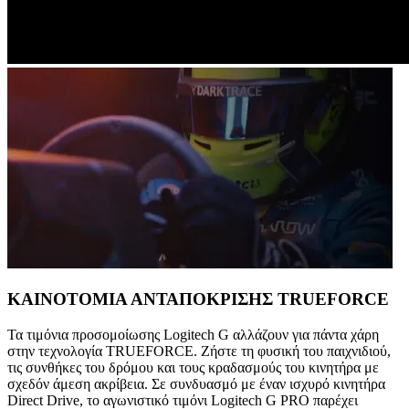
ΚΑΙΝΟΤΟΜΙΑ ΑΝΤΑΠΟΚΡΙΣΗΣ TRUEFORCE
Τα τιμόνια προσομοίωσης Logitech G αλλάζουν για πάντα χάρη
στην τεχνολογία TRUEFORCE. Ζήστε τη φυσική του παιχνιδιού,
τις συνθήκες του δρόμου και τους κραδασμούς του κινητήρα με
σχεδόν άμεση ακρίβεια. Σε συνδυασμό με έναν ισχυρό κινητήρα
Direct Drive, το αγωνιστικό τιμόνι Logitech G PRO παρέχει