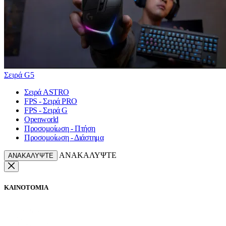
Σειρά G5
Σειρά ASTRO
FPS - Σειρά PRO
FPS - Σειρά G
Openworld
Προσομοίωση - Πτήση
Προσομοίωση - Διάστημα
ΑΝΑΚΑΛΥΨΤΕ
ΑΝΑΚΑΛΥΨΤΕ
ΚΑΙΝΟΤΟΜΙΑ