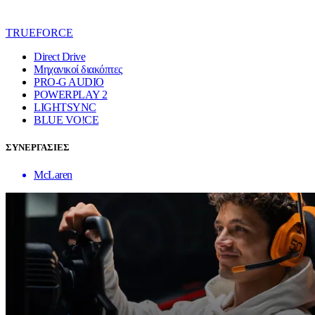
TRUEFORCE
Direct Drive
Μηχανικοί διακόπτες
PRO-G AUDIO
POWERPLAY 2
LIGHTSYNC
BLUE VO!CE
ΣΥΝΕΡΓΑΣΙΕΣ
McLaren