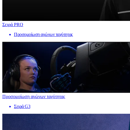
Σειρά PRO
Προσομοίωση αγώνων ταχύτητας
Προσομοίωση αγώνων ταχύτητας
Σειρά G3