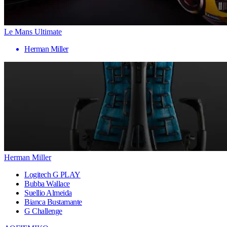
Le Mans Ultimate
Herman Miller
Herman Miller
Logitech G PLAY
Bubba Wallace
Suellio Almeida
Bianca Bustamante
G Challenge