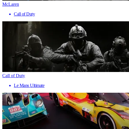
McLaren
Call of Duty
Call of Duty
Le Mans Ultimate