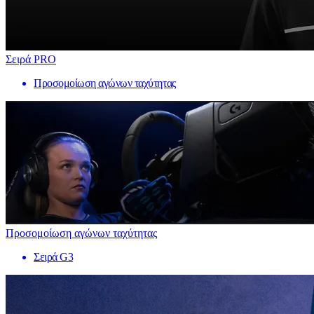
Σειρά PRO
Προσομοίωση αγώνων ταχύτητας
Προσομοίωση αγώνων ταχύτητας
Σειρά G3