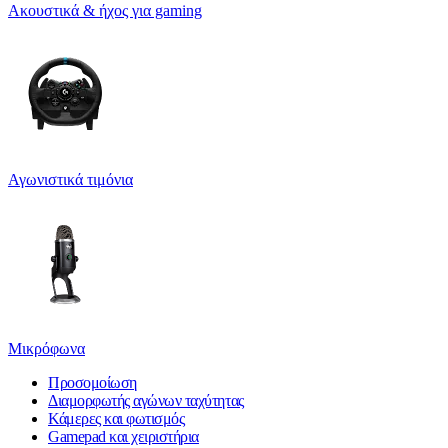
Ακουστικά & ήχος για gaming
Αγωνιστικά τιμόνια
Μικρόφωνα
Προσομοίωση
Διαμορφωτής αγώνων ταχύτητας
Κάμερες και φωτισμός
Gamepad και χειριστήρια