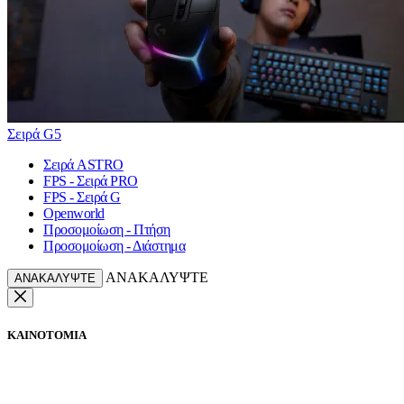
Σειρά G5
Σειρά ASTRO
FPS - Σειρά PRO
FPS - Σειρά G
Openworld
Προσομοίωση - Πτήση
Προσομοίωση - Διάστημα
ΑΝΑΚΑΛΥΨΤΕ
ΑΝΑΚΑΛΥΨΤΕ
ΚΑΙΝΟΤΟΜΙΑ