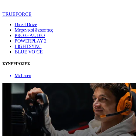
TRUEFORCE
Direct Drive
Μηχανικοί διακόπτες
PRO-G AUDIO
POWERPLAY 2
LIGHTSYNC
BLUE VO!CE
ΣΥΝΕΡΓΑΣΙΕΣ
McLaren