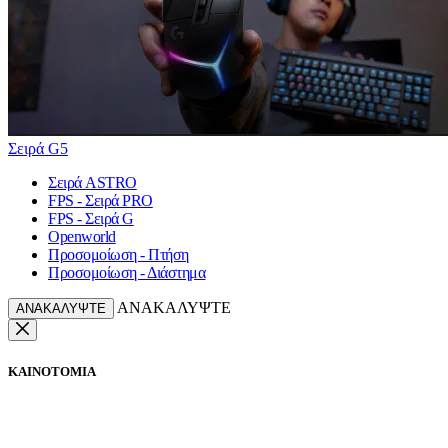
Σειρά G5
Σειρά ASTRO
FPS - Σειρά PRO
FPS - Σειρά G
Openworld
Προσομοίωση - Πτήση
Προσομοίωση - Διάστημα
ΑΝΑΚΑΛΥΨΤΕ
ΑΝΑΚΑΛΥΨΤΕ
ΚΑΙΝΟΤΟΜΙΑ