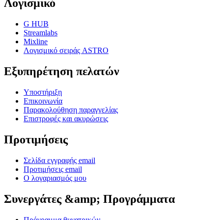
Λογισμικό
G HUB
Streamlabs
Mixline
Λογισμικό σειράς ASTRO
Εξυπηρέτηση πελατών
Υποστήριξη
Επικοινωνία
Παρακολούθηση παραγγελίας
Επιστροφές και ακυρώσεις
Προτιμήσεις
Σελίδα εγγραφής email
Προτιμήσεις email
Ο λογαριασμός μου
Συνεργάτες &amp; Προγράμματα
Πρόγραμμα θυγατρικών