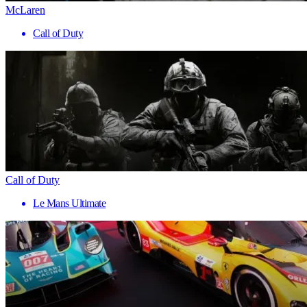
McLaren
Call of Duty
Call of Duty
Le Mans Ultimate