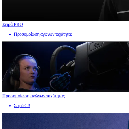
Σειρά PRO
Προσομοίωση αγώνων ταχύτητας
Προσομοίωση αγώνων ταχύτητας
Σειρά G3