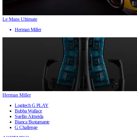
Le Mans Ultimate
Herman Miller
Herman Miller
Logitech G PLAY
Bubba Wallace
Suellio Almeida
Bianca Bustamante
G Challenge