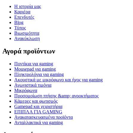
Η ιστορία μας
Καριέρα
Επενδυτές
Blog
Τύπος
Βιωσιμότητα
Ανακύκλωση
Αγορά προϊόντων
Ποντίκια για gaming
Mousepad για gaming
Πληκτρολόγια για gaming
Ακουστικά με μικρόφωνο και ήχος για gaming
Αγωνιστικά τιμόνια
Μικρόφωνα
Προσομοίωση πτήσης &amp; αγροκτήματος
Κάμερες και φωτισμός
Gamepad και χειριστήρια
ΕΠΙΠΛΑ ΓΙΑ GAMING
Ανακατασκευασμένα προϊόντα
Ανταλλακτικά για gaming