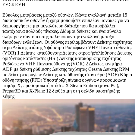
ΣΥΣΚΕΥΗ
Εύκολες μεταβάσεις μεταξύ οθονών. Κάντε εναλλαγή μεταξύ 15
διαφορετικών οθονών ή χρησιμοποιήστε επιπλέον μονάδες για να
δημιουργήσετε μια μεγαλύτερη διάταξη που θα προβάλλει
ταυτόχρονα πολλούς πίνακες. Δίδυμοι δείκτες και ένα σύνολο
πλήκτρων συντόμευσης απλοποιούν την εναλλαγή μεταξύ
διαφόρων ενδείξεων. Οι οθόνες περιλαμβάνουν: Δείκτης ταχύτητας
αέρα Δείκτης στάσης Υψόμετρο Ραδιόφωνο VHF Πανκατεύθυνσης
(VOR) 1 Δείκτης κατεύθυνσης Δείκτης στροφής/ολίσθησης Δείκτης
οριζόντιας κατάστασης (HSI) Δείκτης κατακόρυφης ταχύτητας
Ραδιόφωνο VHF Πανκατεύθυνσης (VOR) 2 Δείκτες κινητήρα
ADF με δείκτη ρύθμισης Δείκτης ταχύτητας Cessna Δείκτης RPM
με δείκτη πτερυγίων Δείκτης κατεύθυνσης στον αέρα (ADF) Κύρια
οθόνη πτήσης (PFD) Υποστήριξη πίνακα οργάνων προσομοιωτή
πτήσης X, προσομοιωτή πτήσης X Steam Edition (μόνο PC),
Prepar3D και X-Plane 12 διαθέσιμη στη σελίδα υποστήριξης
λήψης.