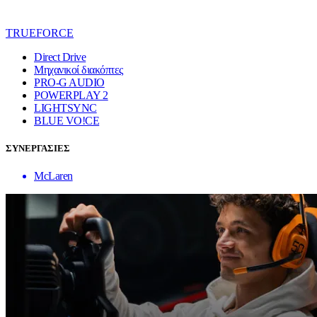
TRUEFORCE
Direct Drive
Μηχανικοί διακόπτες
PRO-G AUDIO
POWERPLAY 2
LIGHTSYNC
BLUE VO!CE
ΣΥΝΕΡΓΑΣΙΕΣ
McLaren