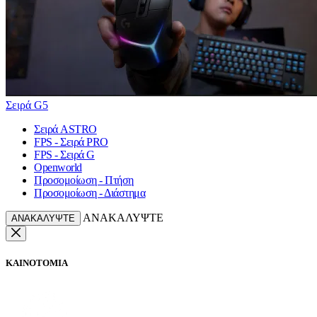
Σειρά G5
Σειρά ASTRO
FPS - Σειρά PRO
FPS - Σειρά G
Openworld
Προσομοίωση - Πτήση
Προσομοίωση - Διάστημα
ΑΝΑΚΑΛΥΨΤΕ
ΑΝΑΚΑΛΥΨΤΕ
ΚΑΙΝΟΤΟΜΙΑ