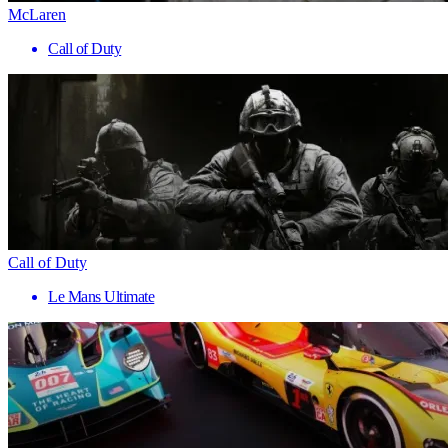
McLaren
Call of Duty
Call of Duty
Le Mans Ultimate