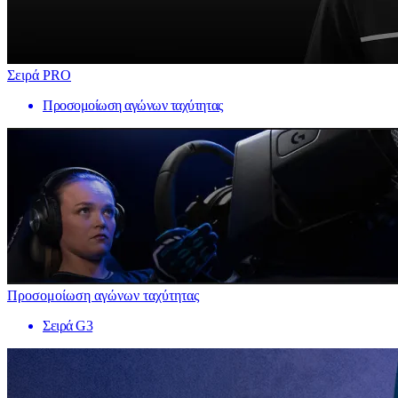
Σειρά PRO
Προσομοίωση αγώνων ταχύτητας
Προσομοίωση αγώνων ταχύτητας
Σειρά G3