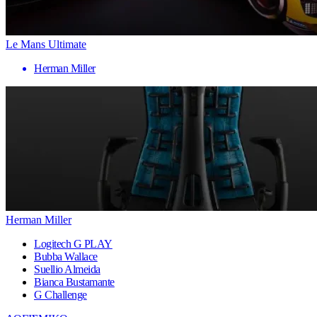
Le Mans Ultimate
Herman Miller
Herman Miller
Logitech G PLAY
Bubba Wallace
Suellio Almeida
Bianca Bustamante
G Challenge