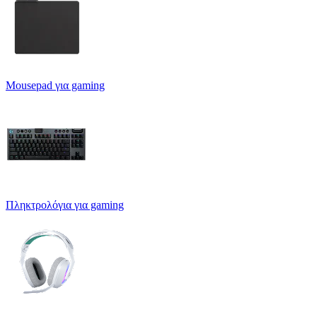
Mousepad για gaming
Πληκτρολόγια για gaming