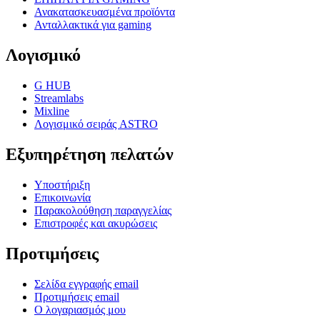
Ανακατασκευασμένα προϊόντα
Ανταλλακτικά για gaming
Λογισμικό
G HUB
Streamlabs
Mixline
Λογισμικό σειράς ASTRO
Εξυπηρέτηση πελατών
Υποστήριξη
Επικοινωνία
Παρακολούθηση παραγγελίας
Επιστροφές και ακυρώσεις
Προτιμήσεις
Σελίδα εγγραφής email
Προτιμήσεις email
Ο λογαριασμός μου