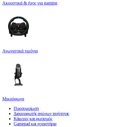
Ακουστικά & ήχος για gaming
Αγωνιστικά τιμόνια
Μικρόφωνα
Προσομοίωση
Διαμορφωτής αγώνων ταχύτητας
Κάμερες και φωτισμός
Gamepad και χειριστήρια