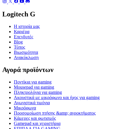
Logitech G
Η ιστορία μας
Καριέρα
Επενδυτές
Blog
Τύπος
Βιωσιμότητα
Ανακύκλωση
Αγορά προϊόντων
Ποντίκια για gaming
Mousepad για gaming
Πληκτρολόγια για gaming
Ακουστικά με μικρόφωνο και ήχος για gaming
Αγωνιστικά τιμόνια
Μικρόφωνα
Προσομοίωση πτήσης &amp; αγροκτήματος
Κάμερες και φωτισμός
Gamepad και χειριστήρια
ΕΠΙΠΛΑ ΓΙΑ GAMING