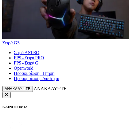
Σειρά G5
Σειρά ASTRO
FPS - Σειρά PRO
FPS - Σειρά G
Openworld
Προσομοίωση - Πτήση
Προσομοίωση - Διάστημα
ΑΝΑΚΑΛΥΨΤΕ
ΑΝΑΚΑΛΥΨΤΕ
ΚΑΙΝΟΤΟΜΙΑ