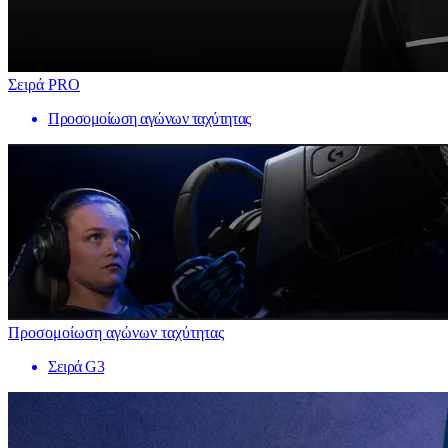
Σειρά PRO
Προσομοίωση αγώνων ταχύτητας
Προσομοίωση αγώνων ταχύτητας
Σειρά G3