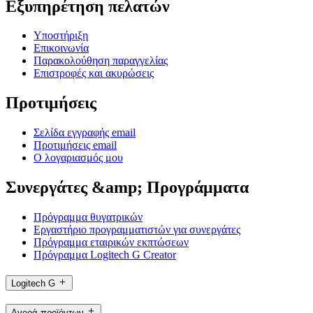
Εξυπηρέτηση πελατών
Υποστήριξη
Επικοινωνία
Παρακολούθηση παραγγελίας
Επιστροφές και ακυρώσεις
Προτιμήσεις
Σελίδα εγγραφής email
Προτιμήσεις email
Ο λογαριασμός μου
Συνεργάτες &amp; Προγράμματα
Πρόγραμμα θυγατρικών
Εργαστήριο προγραμματιστών για συνεργάτες
Πρόγραμμα εταιρικών εκπτώσεων
Πρόγραμμα Logitech G Creator
Logitech G
Αγορά προϊόντων