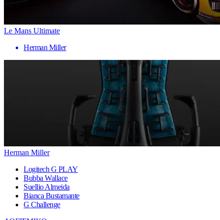
Le Mans Ultimate
Herman Miller
Herman Miller
Logitech G PLAY
Bubba Wallace
Suellio Almeida
Bianca Bustamante
G Challenge