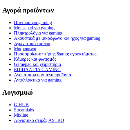
Αγορά προϊόντων
Ποντίκια για gaming
Mousepad για gaming
Πληκτρολόγια για gaming
Ακουστικά με μικρόφωνο και ήχος για gaming
Αγωνιστικά τιμόνια
Μικρόφωνα
Προσομοίωση πτήσης &amp; αγροκτήματος
Κάμερες και φωτισμός
Gamepad και χειριστήρια
ΕΠΙΠΛΑ ΓΙΑ GAMING
Ανακατασκευασμένα προϊόντα
Ανταλλακτικά για gaming
Λογισμικό
G HUB
Streamlabs
Mixline
Λογισμικό σειράς ASTRO