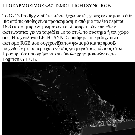
ΠΡΟΣΑΡΜΟΣΙΜΟΣ ΦΩΤΙΣΜΟΣ LIGHTSYNC RGB
Το G213 Prodigy διαθέτει πέντε ξεχωριστές ζώνες φωτισμού, κάθε
μία από τις οποίες είναι προσαρμόσιμη από μια παλέτα περίπου
16,8 εκατομμυρίων χρωμάτων και διαφορετικών επιπέδων
φωτεινότητας για να ταιριάζει με το στυλ, το σύστημα ή τον χώρο
σας. Η τεχνολογία LIGHTSYNC προσφέρει υπερσύγχρονο
φωτισμό RGB που συγχρονίζει τον φωτισμό και τα προφίλ
παιχνιδιών με το περιεχόμενό σας για μέγιστους πόντους στυλ.
Προσαρμόστε το γρήγορα και εύκολα χρησιμοποιώντας το
Logitech G HUB.