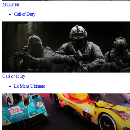
McLaren
Call of Duty
Call of Duty
Le Mans Ultimate