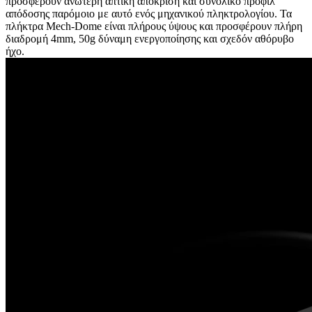
προσφέρουν ανώτερη απτική απόκριση και συνολικό προφίλ
απόδοσης παρόμοιο με αυτό ενός μηχανικού πληκτρολογίου. Τα
πλήκτρα Mech-Dome είναι πλήρους ύψους και προσφέρουν πλήρη
διαδρομή 4mm, 50g δύναμη ενεργοποίησης και σχεδόν αθόρυβο
ήχο.