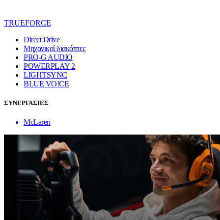
TRUEFORCE
Direct Drive
Μηχανικοί διακόπτες
PRO-G AUDIO
POWERPLAY 2
LIGHTSYNC
BLUE VO!CE
ΣΥΝΕΡΓΑΣΙΕΣ
McLaren