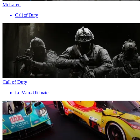
McLaren
Call of Duty
Call of Duty
Le Mans Ultimate