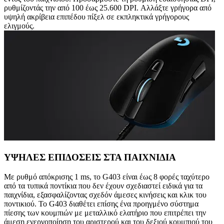
ρυθμίζοντάς την από 100 έως 25.600 DPI. Αλλάξτε γρήγορα από
υψηλή ακρίβεια επιπέδου πίξελ σε εκπληκτικά γρήγορους
ελιγμούς.
ΥΨΗΛΕΣ ΕΠΙΔΟΣΕΙΣ ΣΤΑ ΠΑΙΧΝΙΔΙΑ
Με ρυθμό απόκρισης 1 ms, το G403 είναι έως 8 φορές ταχύτερο
από τα τυπικά ποντίκια που δεν έχουν σχεδιαστεί ειδικά για τα
παιχνίδια, εξασφαλίζοντας σχεδόν άμεσες κινήσεις και κλικ του
ποντικιού. Το G403 διαθέτει επίσης ένα προηγμένο σύστημα
πίεσης των κουμπιών με μεταλλικό ελατήριο που επιτρέπει την
άμεση ενεργοποίηση του αριστερού και του δεξιού κουμπιού του