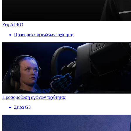
Σειρά PRO
Προσομοίωση αγώνων ταχύτητας
Προσομοίωση αγώνων ταχύτητας
Σειρά G3