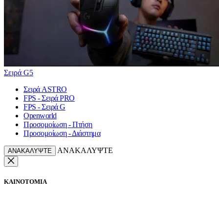
Σειρά G5
Σειρά ASTRO
FPS - Σειρά PRO
FPS - Σειρά G
Openworld
Προσομοίωση - Πτήση
Προσομοίωση - Διάστημα
ΑΝΑΚΑΛΥΨΤΕ
ΑΝΑΚΑΛΥΨΤΕ
ΚΑΙΝΟΤΟΜΙΑ