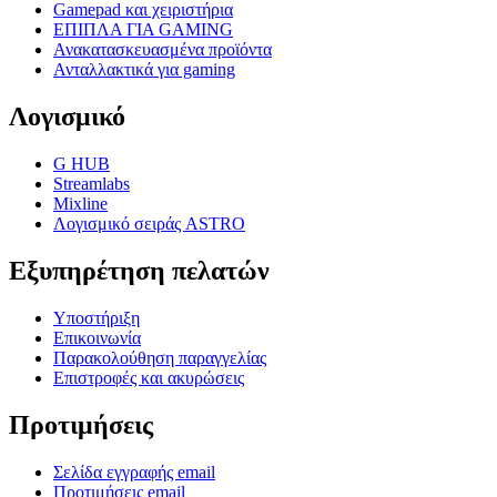
Gamepad και χειριστήρια
ΕΠΙΠΛΑ ΓΙΑ GAMING
Ανακατασκευασμένα προϊόντα
Ανταλλακτικά για gaming
Λογισμικό
G HUB
Streamlabs
Mixline
Λογισμικό σειράς ASTRO
Εξυπηρέτηση πελατών
Υποστήριξη
Επικοινωνία
Παρακολούθηση παραγγελίας
Επιστροφές και ακυρώσεις
Προτιμήσεις
Σελίδα εγγραφής email
Προτιμήσεις email