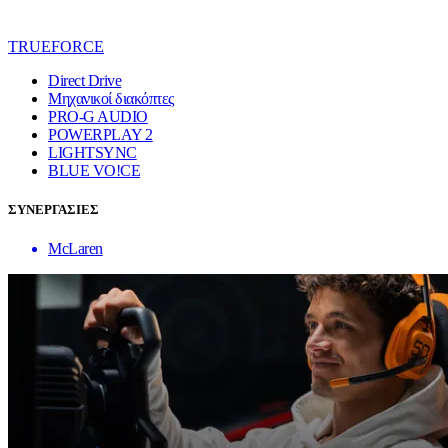
TRUEFORCE
Direct Drive
Μηχανικοί διακόπτες
PRO-G AUDIO
POWERPLAY 2
LIGHTSYNC
BLUE VO!CE
ΣΥΝΕΡΓΑΣΙΕΣ
McLaren