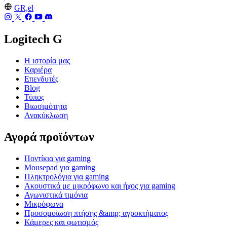
GR,el
Logitech G
Η ιστορία μας
Καριέρα
Επενδυτές
Blog
Τύπος
Βιωσιμότητα
Ανακύκλωση
Αγορά προϊόντων
Ποντίκια για gaming
Mousepad για gaming
Πληκτρολόγια για gaming
Ακουστικά με μικρόφωνο και ήχος για gaming
Αγωνιστικά τιμόνια
Μικρόφωνα
Προσομοίωση πτήσης &amp; αγροκτήματος
Κάμερες και φωτισμός