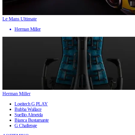
Le Mans Ultimate
Herman Miller
Herman Miller
Logitech G PLAY
Bubba Wallace
Suellio Almeida
Bianca Bustamante
G Challenge