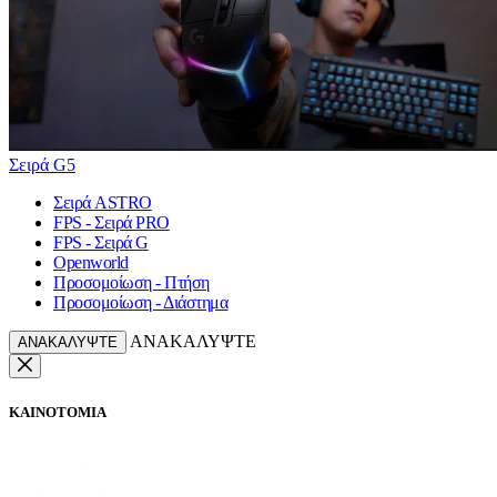
Σειρά G5
Σειρά ASTRO
FPS - Σειρά PRO
FPS - Σειρά G
Openworld
Προσομοίωση - Πτήση
Προσομοίωση - Διάστημα
ΑΝΑΚΑΛΥΨΤΕ
ΑΝΑΚΑΛΥΨΤΕ
ΚΑΙΝΟΤΟΜΙΑ