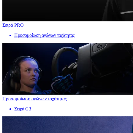
Σειρά PRO
Προσομοίωση αγώνων ταχύτητας
Προσομοίωση αγώνων ταχύτητας
Σειρά G3