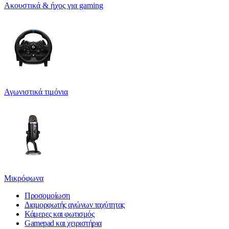
Ακουστικά & ήχος για gaming
Αγωνιστικά τιμόνια
Μικρόφωνα
Προσομοίωση
Διαμορφωτής αγώνων ταχύτητας
Κάμερες και φωτισμός
Gamepad και χειριστήρια