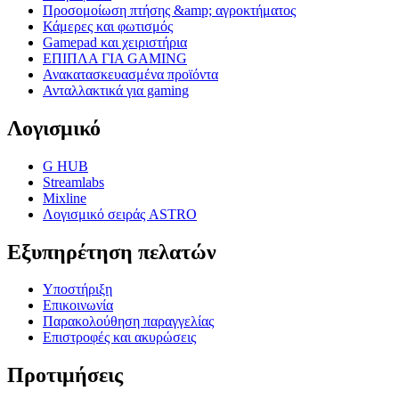
Προσομοίωση πτήσης &amp; αγροκτήματος
Κάμερες και φωτισμός
Gamepad και χειριστήρια
ΕΠΙΠΛΑ ΓΙΑ GAMING
Ανακατασκευασμένα προϊόντα
Ανταλλακτικά για gaming
Λογισμικό
G HUB
Streamlabs
Mixline
Λογισμικό σειράς ASTRO
Εξυπηρέτηση πελατών
Υποστήριξη
Επικοινωνία
Παρακολούθηση παραγγελίας
Επιστροφές και ακυρώσεις
Προτιμήσεις