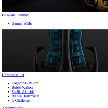
Le Mans Ultimate
Herman Miller
Herman Miller
Logitech G PLAY
Bubba Wallace
Suellio Almeida
Bianca Bustamante
G Challenge