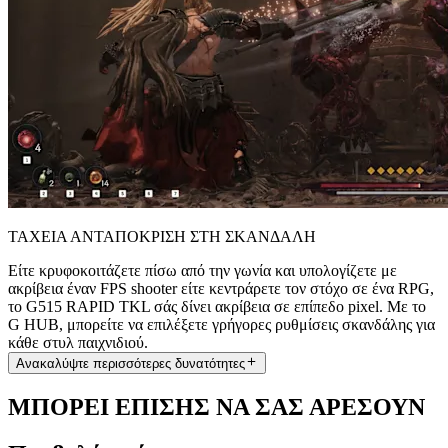
ΤΑΧΕΙΑ ΑΝΤΑΠΟΚΡΙΣΗ ΣΤΗ ΣΚΑΝΔΑΛΗ
Είτε κρυφοκοιτάζετε πίσω από την γωνία και υπολογίζετε με
ακρίβεια έναν FPS shooter είτε κεντράρετε τον στόχο σε ένα RPG,
το G515 RAPID TKL σάς δίνει ακρίβεια σε επίπεδο pixel. Με το
G HUB, μπορείτε να επιλέξετε γρήγορες ρυθμίσεις σκανδάλης για
κάθε στυλ παιχνιδιού.
Ανακαλύψτε περισσότερες δυνατότητες
ΜΠΟΡΕΙ ΕΠΙΣΗΣ ΝΑ ΣΑΣ ΑΡΕΣΟΥΝ