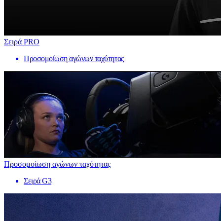
Σειρά PRO
Προσομοίωση αγώνων ταχύτητας
Προσομοίωση αγώνων ταχύτητας
Σειρά G3