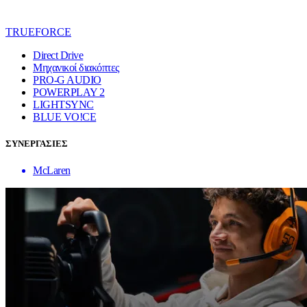
TRUEFORCE
Direct Drive
Μηχανικοί διακόπτες
PRO-G AUDIO
POWERPLAY 2
LIGHTSYNC
BLUE VO!CE
ΣΥΝΕΡΓΑΣΙΕΣ
McLaren