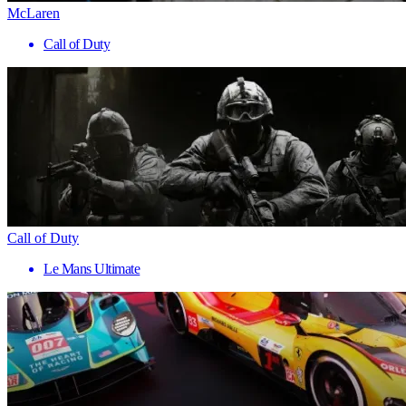
McLaren
Call of Duty
Call of Duty
Le Mans Ultimate