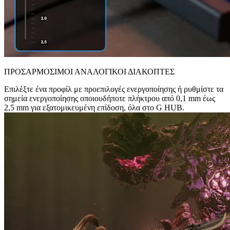
ΠΡΟΣΑΡΜΟΣΙΜΟΙ ΑΝΑΛΟΓΙΚΟΙ ΔΙΑΚΟΠΤΕΣ
Επιλέξτε ένα προφίλ με προεπιλογές ενεργοποίησης ή ρυθμίστε τα
σημεία ενεργοποίησης οποιουδήποτε πλήκτρου από 0,1 mm έως
2,5 mm για εξατομικευμένη επίδοση, όλα στο G HUB.