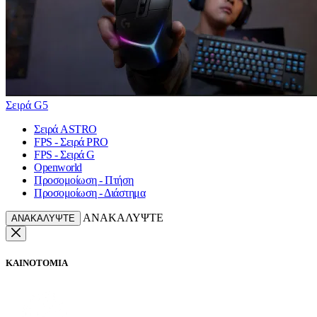
Σειρά G5
Σειρά ASTRO
FPS - Σειρά PRO
FPS - Σειρά G
Openworld
Προσομοίωση - Πτήση
Προσομοίωση - Διάστημα
ΑΝΑΚΑΛΥΨΤΕ
ΑΝΑΚΑΛΥΨΤΕ
ΚΑΙΝΟΤΟΜΙΑ