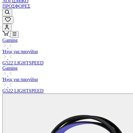
ΛΟΓΙΣΜΙΚΟ
ΠΡΟΣΦΟΡΕΣ
Gaming
Ήχος για παιχνίδια
G522 LIGHTSPEED
Gaming
Ήχος για παιχνίδια
G522 LIGHTSPEED