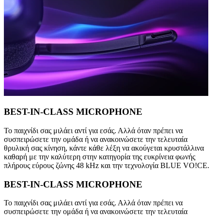
BEST-IN-CLASS MICROPHONE
Το παιχνίδι σας μιλάει αντί για εσάς. Αλλά όταν πρέπει να
συσπειρώσετε την ομάδα ή να ανακοινώσετε την τελευταία
θρυλική σας κίνηση, κάντε κάθε λέξη να ακούγεται κρυστάλλινα
καθαρή με την καλύτερη στην κατηγορία της ευκρίνεια φωνής
πλήρους εύρους ζώνης 48 kHz και την τεχνολογία BLUE VO!CE.
BEST-IN-CLASS MICROPHONE
Το παιχνίδι σας μιλάει αντί για εσάς. Αλλά όταν πρέπει να
συσπειρώσετε την ομάδα ή να ανακοινώσετε την τελευταία