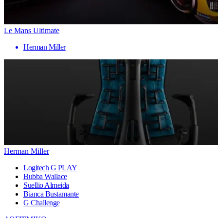
Le Mans Ultimate
Herman Miller
Herman Miller
Logitech G PLAY
Bubba Wallace
Suellio Almeida
Bianca Bustamante
G Challenge