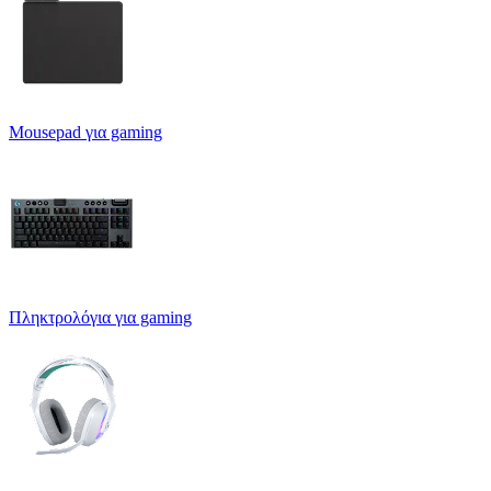
Mousepad για gaming
Πληκτρολόγια για gaming