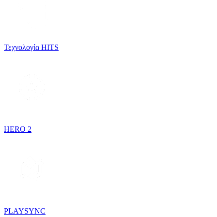
Τεχνολογία HITS
HERO 2
PLAYSYNC