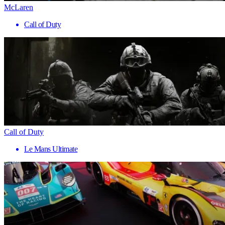
McLaren
Call of Duty
Call of Duty
Le Mans Ultimate