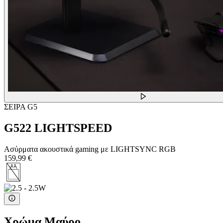
ΣΕΙΡΑ G5
G522 LIGHTSPEED
Ασύρματα ακουστικά gaming με LIGHTSYNC RGB
159,99 €
Χρώμα
Μαύρο