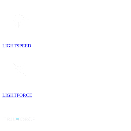
LIGHTSPEED
LIGHTFORCE