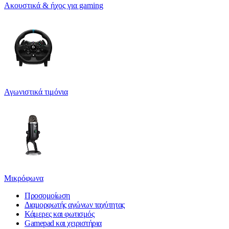
Ακουστικά & ήχος για gaming
Αγωνιστικά τιμόνια
Μικρόφωνα
Προσομοίωση
Διαμορφωτής αγώνων ταχύτητας
Κάμερες και φωτισμός
Gamepad και χειριστήρια