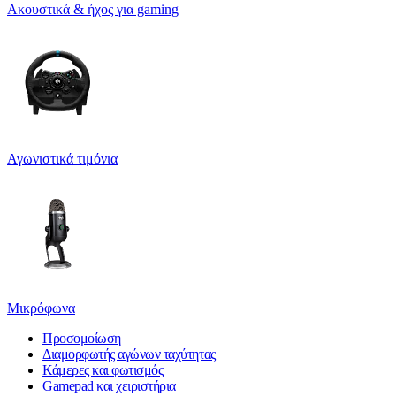
Ακουστικά & ήχος για gaming
Αγωνιστικά τιμόνια
Μικρόφωνα
Προσομοίωση
Διαμορφωτής αγώνων ταχύτητας
Κάμερες και φωτισμός
Gamepad και χειριστήρια