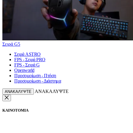
Σειρά G5
Σειρά ASTRO
FPS - Σειρά PRO
FPS - Σειρά G
Openworld
Προσομοίωση - Πτήση
Προσομοίωση - Διάστημα
ΑΝΑΚΑΛΥΨΤΕ
ΑΝΑΚΑΛΥΨΤΕ
ΚΑΙΝΟΤΟΜΙΑ