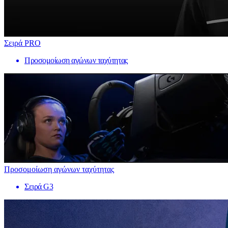
Σειρά PRO
Προσομοίωση αγώνων ταχύτητας
Προσομοίωση αγώνων ταχύτητας
Σειρά G3