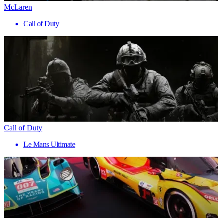
McLaren
Call of Duty
Call of Duty
Le Mans Ultimate