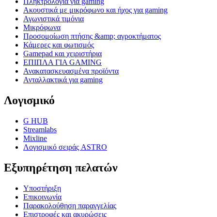
Πληκτρολόγια για gaming
Ακουστικά με μικρόφωνο και ήχος για gaming
Αγωνιστικά τιμόνια
Μικρόφωνα
Προσομοίωση πτήσης &amp; αγροκτήματος
Κάμερες και φωτισμός
Gamepad και χειριστήρια
ΕΠΙΠΛΑ ΓΙΑ GAMING
Ανακατασκευασμένα προϊόντα
Ανταλλακτικά για gaming
Λογισμικό
G HUB
Streamlabs
Mixline
Λογισμικό σειράς ASTRO
Εξυπηρέτηση πελατών
Υποστήριξη
Επικοινωνία
Παρακολούθηση παραγγελίας
Επιστροφές και ακυρώσεις