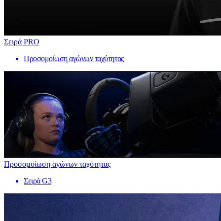
Σειρά PRO
Προσομοίωση αγώνων ταχύτητας
Προσομοίωση αγώνων ταχύτητας
Σειρά G3