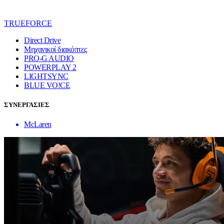
TRUEFORCE
Direct Drive
Μηχανικοί διακόπτες
PRO-G AUDIO
POWERPLAY 2
LIGHTSYNC
BLUE VO!CE
ΣΥΝΕΡΓΑΣΙΕΣ
McLaren