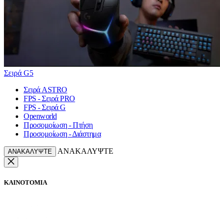
Σειρά G5
Σειρά ASTRO
FPS - Σειρά PRO
FPS - Σειρά G
Openworld
Προσομοίωση - Πτήση
Προσομοίωση - Διάστημα
ΑΝΑΚΑΛΥΨΤΕ
ΑΝΑΚΑΛΥΨΤΕ
ΚΑΙΝΟΤΟΜΙΑ