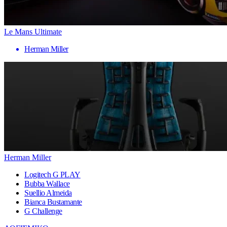
Le Mans Ultimate
Herman Miller
Herman Miller
Logitech G PLAY
Bubba Wallace
Suellio Almeida
Bianca Bustamante
G Challenge