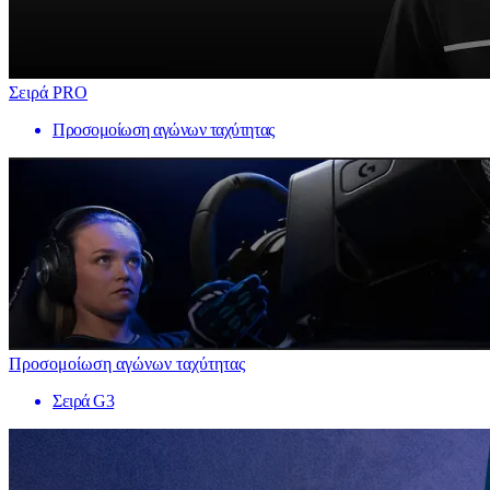
Σειρά PRO
Προσομοίωση αγώνων ταχύτητας
Προσομοίωση αγώνων ταχύτητας
Σειρά G3