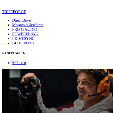
TRUEFORCE
Direct Drive
Μηχανικοί διακόπτες
PRO-G AUDIO
POWERPLAY 2
LIGHTSYNC
BLUE VO!CE
ΣΥΝΕΡΓΑΣΙΕΣ
McLaren