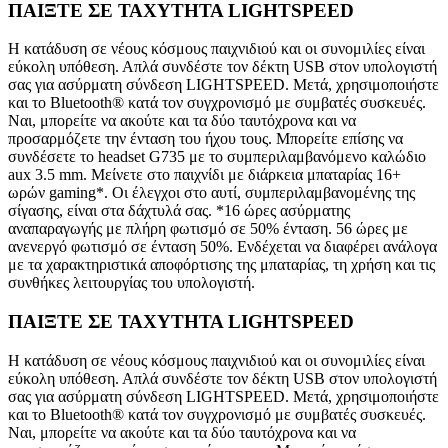
ΠΑΙΞΤΕ ΣΕ ΤΑΧΥΤΗΤΑ LIGHTSPEED
Η κατάδυση σε νέους κόσμους παιχνιδιού και οι συνομιλίες είναι
εύκολη υπόθεση. Απλά συνδέστε τον δέκτη USB στον υπολογιστή
σας για ασύρματη σύνδεση LIGHTSPEED. Μετά, χρησιμοποιήστε
και το Bluetooth® κατά τον συγχρονισμό με συμβατές συσκευές.
Ναι, μπορείτε να ακούτε και τα δύο ταυτόχρονα και να
προσαρμόζετε την ένταση του ήχου τους. Μπορείτε επίσης να
συνδέσετε το headset G735 με το συμπεριλαμβανόμενο καλώδιο
aux 3.5 mm. Μείνετε στο παιχνίδι με διάρκεια μπαταρίας 16+
ωρών gaming*. Οι έλεγχοι στο αυτί, συμπεριλαμβανομένης της
σίγασης, είναι στα δάχτυλά σας. *16 ώρες ασύρματης
αναπαραγωγής με πλήρη φωτισμό σε 50% ένταση. 56 ώρες με
ανενεργό φωτισμό σε ένταση 50%. Ενδέχεται να διαφέρει ανάλογα
με τα χαρακτηριστικά αποφόρτισης της μπαταρίας, τη χρήση και τις
συνθήκες λειτουργίας του υπολογιστή.
ΠΑΙΞΤΕ ΣΕ ΤΑΧΥΤΗΤΑ LIGHTSPEED
Η κατάδυση σε νέους κόσμους παιχνιδιού και οι συνομιλίες είναι
εύκολη υπόθεση. Απλά συνδέστε τον δέκτη USB στον υπολογιστή
σας για ασύρματη σύνδεση LIGHTSPEED. Μετά, χρησιμοποιήστε
και το Bluetooth® κατά τον συγχρονισμό με συμβατές συσκευές.
Ναι, μπορείτε να ακούτε και τα δύο ταυτόχρονα και να