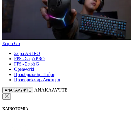
Σειρά G5
Σειρά ASTRO
FPS - Σειρά PRO
FPS - Σειρά G
Openworld
Προσομοίωση - Πτήση
Προσομοίωση - Διάστημα
ΑΝΑΚΑΛΥΨΤΕ
ΑΝΑΚΑΛΥΨΤΕ
ΚΑΙΝΟΤΟΜΙΑ