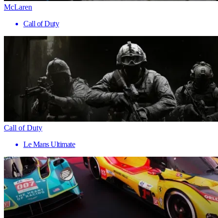
McLaren
Call of Duty
Call of Duty
Le Mans Ultimate