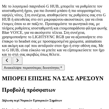
Με το λογισμικό παιχνιδιού G HUB, μπορείτε να ρυθμίσετε τον
ισοσταθμιστή ήχου, για πιο δυνατό μπάσο ή πιο ισορροπημένες
υψηλές νότες. Στη συνέχεια, αποθηκεύστε τις ρυθμίσεις σας στο G
HUB ή απευθείας στο σετ μικροφώνου-ακουστικών, για να είναι
έτοιμες όπου κι αν παίζετε. Προσαρμόστε τα φωνητικά σας, με
πλήρεις ρυθμίσεις ισοσταθμιστή και ετοιμοπαράδοτα φίλτρα φωνής
Blue VO!CE, για να ακούγεστε τέλεια. Στη συνέχεια,
χρησιμοποιήστε το LIGHTSYNC RGB για να αξιοποιήσετε στο
έπακρο το headset σας με προσαρμοσμένα χρώματα, animations
και ακόμη και εφέ που αντιδρούν στον ήχο ή στην οθόνη σας. Με
το G HUB, είναι εύκολο να μπείτε και να εξατομικεύσετε τον ήχο
και το στιλ σας ακριβώς όπως θέλετε.
Ανακαλύψτε περισσότερες δυνατότητες
ΜΠΟΡΕΙ ΕΠΙΣΗΣ ΝΑ ΣΑΣ ΑΡΕΣΟΥΝ
Προβολή πρόσφατων
Δήλωση περί Νομικών Εμπορικών Σημάτων