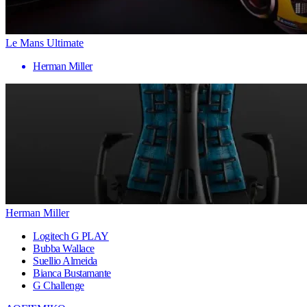
Le Mans Ultimate
Herman Miller
Herman Miller
Logitech G PLAY
Bubba Wallace
Suellio Almeida
Bianca Bustamante
G Challenge