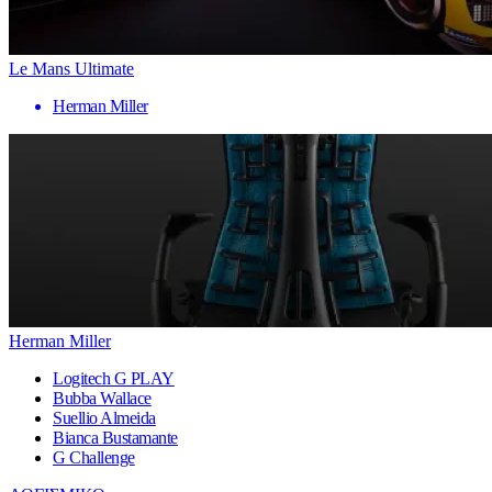
Le Mans Ultimate
Herman Miller
Herman Miller
Logitech G PLAY
Bubba Wallace
Suellio Almeida
Bianca Bustamante
G Challenge