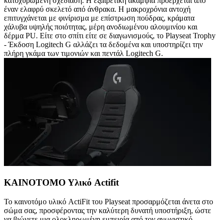
κατοχυρωμένη σχεδίαση. Η εξαιρετική ακαμψία προέρχεται από
έναν ελαφρύ σκελετό από άνθρακα. Η μακροχρόνια αντοχή
επιτυγχάνεται με φινίρισμα με επίστρωση πούδρας, κράματα
χάλυβα υψηλής ποιότητας, μέρη ανοδιωμένου αλουμινίου και
δέρμα PU. Είτε στο σπίτι είτε σε διαγωνισμούς, το Playseat Trophy
- Έκδοση Logitech G αλλάζει τα δεδομένα και υποστηρίζει την
πλήρη γκάμα των τιμονιών και πεντάλ Logitech G.
ΚΑΙΝΟΤΟΜΟ Υλικό Actifit
Το καινοτόμο υλικό ActiFit του Playseat προσαρμόζεται άνετα στο
σώμα σας, προσφέροντας την καλύτερη δυνατή υποστήριξη, ώστε
να βιώνετε μια ολοκληρωμένη εμπειρία από τον αγωνιστικό