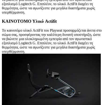
εξοπλισμό Logitech G. Επιπλέον, το υλικό ActiFit διαχέει τη
θερμότητα, ώστε να αγωνίζεστε για μεγάλα διαστήματα χωρίς
υπερθέρμανση.
ΚΑΙΝΟΤΟΜΟ Υλικό Actifit
Το καινοτόμο υλικό ActiFit του Playseat προσαρμόζεται άνετα στο
σώμα σας, προσφέροντας την καλύτερη δυνατή υποστήριξη, ώστε
να βιώνετε μια ολοκληρωμένη εμπειρία από τον αγωνιστικό
εξοπλισμό Logitech G. Επιπλέον, το υλικό ActiFit διαχέει τη
θερμότητα, ώστε να αγωνίζεστε για μεγάλα διαστήματα χωρίς
υπερθέρμανση.