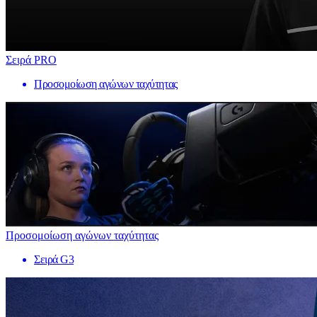
Σειρά PRO
Προσομοίωση αγώνων ταχύτητας
Προσομοίωση αγώνων ταχύτητας
Σειρά G3