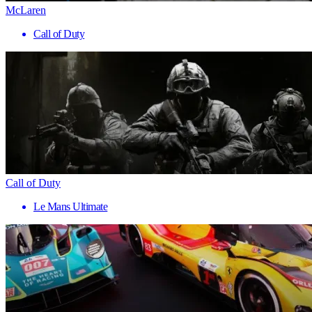
McLaren
Call of Duty
Call of Duty
Le Mans Ultimate