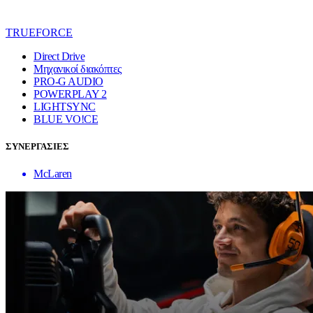
TRUEFORCE
Direct Drive
Μηχανικοί διακόπτες
PRO-G AUDIO
POWERPLAY 2
LIGHTSYNC
BLUE VO!CE
ΣΥΝΕΡΓΑΣΙΕΣ
McLaren