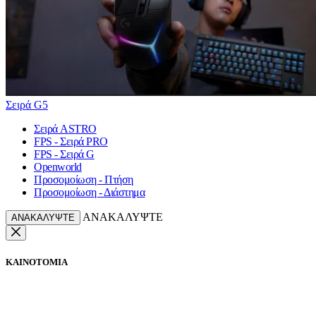
Σειρά G5
Σειρά ASTRO
FPS - Σειρά PRO
FPS - Σειρά G
Openworld
Προσομοίωση - Πτήση
Προσομοίωση - Διάστημα
ΑΝΑΚΑΛΥΨΤΕ
ΑΝΑΚΑΛΥΨΤΕ
ΚΑΙΝΟΤΟΜΙΑ