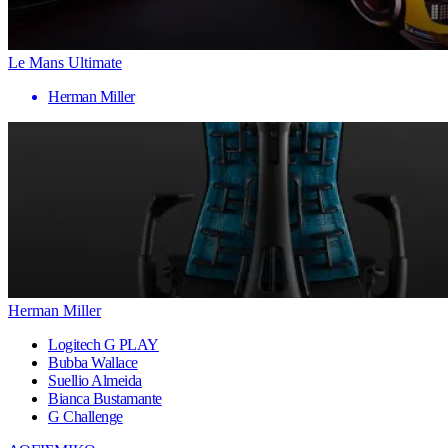
Le Mans Ultimate
Herman Miller
Herman Miller
Logitech G PLAY
Bubba Wallace
Suellio Almeida
Bianca Bustamante
G Challenge