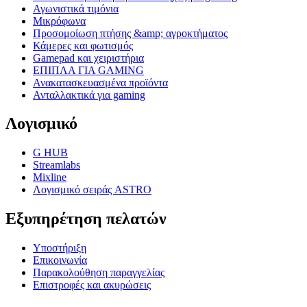
Αγωνιστικά τιμόνια
Μικρόφωνα
Προσομοίωση πτήσης &amp; αγροκτήματος
Κάμερες και φωτισμός
Gamepad και χειριστήρια
ΕΠΙΠΛΑ ΓΙΑ GAMING
Ανακατασκευασμένα προϊόντα
Ανταλλακτικά για gaming
Λογισμικό
G HUB
Streamlabs
Mixline
Λογισμικό σειράς ASTRO
Εξυπηρέτηση πελατών
Υποστήριξη
Επικοινωνία
Παρακολούθηση παραγγελίας
Επιστροφές και ακυρώσεις