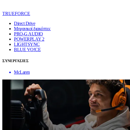
TRUEFORCE
Direct Drive
Μηχανικοί διακόπτες
PRO-G AUDIO
POWERPLAY 2
LIGHTSYNC
BLUE VO!CE
ΣΥΝΕΡΓΑΣΙΕΣ
McLaren