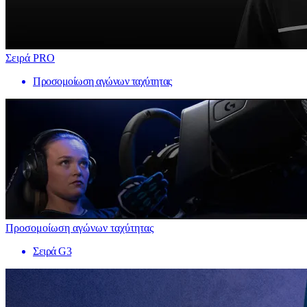
Σειρά PRO
Προσομοίωση αγώνων ταχύτητας
Προσομοίωση αγώνων ταχύτητας
Σειρά G3