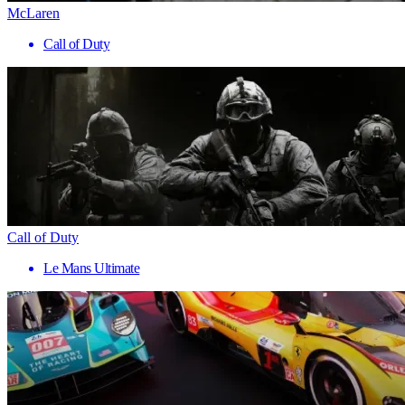
McLaren
Call of Duty
Call of Duty
Le Mans Ultimate