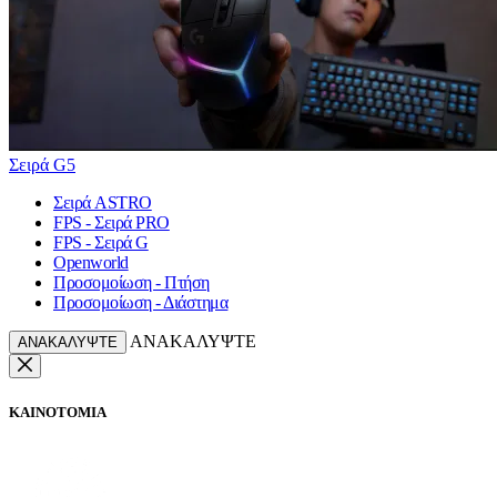
Σειρά G5
Σειρά ASTRO
FPS - Σειρά PRO
FPS - Σειρά G
Openworld
Προσομοίωση - Πτήση
Προσομοίωση - Διάστημα
ΑΝΑΚΑΛΥΨΤΕ
ΑΝΑΚΑΛΥΨΤΕ
ΚΑΙΝΟΤΟΜΙΑ