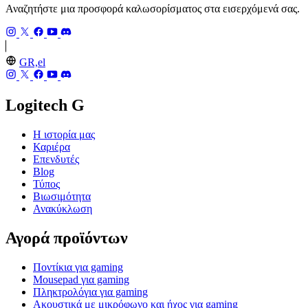
Αναζητήστε μια προσφορά καλωσορίσματος στα εισερχόμενά σας.
GR,el
Logitech G
Η ιστορία μας
Καριέρα
Επενδυτές
Blog
Τύπος
Βιωσιμότητα
Ανακύκλωση
Αγορά προϊόντων
Ποντίκια για gaming
Mousepad για gaming
Πληκτρολόγια για gaming
Ακουστικά με μικρόφωνο και ήχος για gaming