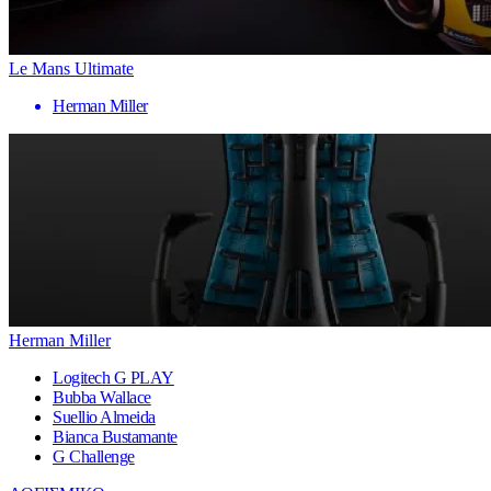
Le Mans Ultimate
Herman Miller
Herman Miller
Logitech G PLAY
Bubba Wallace
Suellio Almeida
Bianca Bustamante
G Challenge