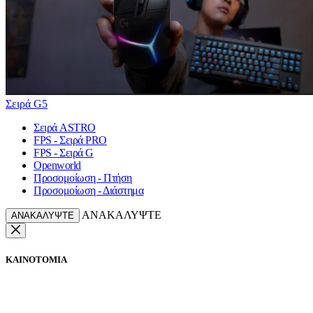
Σειρά G5
Σειρά ASTRO
FPS - Σειρά PRO
FPS - Σειρά G
Openworld
Προσομοίωση - Πτήση
Προσομοίωση - Διάστημα
ΑΝΑΚΑΛΥΨΤΕ
ΑΝΑΚΑΛΥΨΤΕ
ΚΑΙΝΟΤΟΜΙΑ