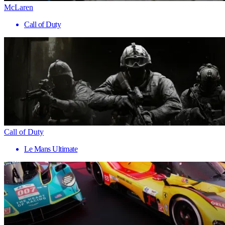
McLaren
Call of Duty
Call of Duty
Le Mans Ultimate