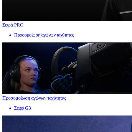
Σειρά PRO
Προσομοίωση αγώνων ταχύτητας
Προσομοίωση αγώνων ταχύτητας
Σειρά G3