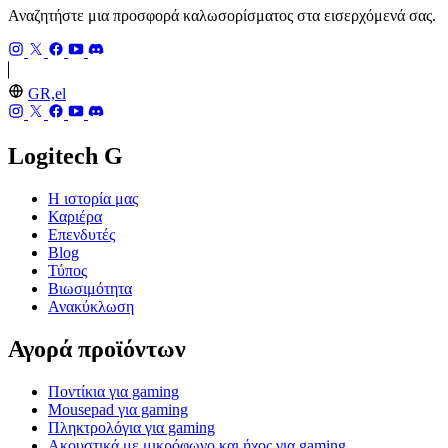
Αναζητήστε μια προσφορά καλωσορίσματος στα εισερχόμενά σας.
GR,el
Logitech G
Η ιστορία μας
Καριέρα
Επενδυτές
Blog
Τύπος
Βιωσιμότητα
Ανακύκλωση
Αγορά προϊόντων
Ποντίκια για gaming
Mousepad για gaming
Πληκτρολόγια για gaming
Ακουστικά με μικρόφωνο και ήχος για gaming