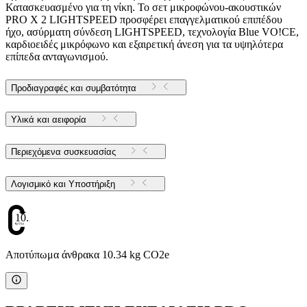
Κατασκευασμένο για τη νίκη. Το σετ μικροφώνου-ακουστικών
PRO X 2 LIGHTSPEED προσφέρει επαγγελματικού επιπέδου
ήχο, ασύρματη σύνδεση LIGHTSPEED, τεχνολογία Blue VO!CE,
καρδιοειδές μικρόφωνο και εξαιρετική άνεση για τα υψηλότερα
επίπεδα ανταγωνισμού.
Προδιαγραφές και συμβατότητα
Υλικά και αειφορία
Περιεχόμενα συσκευασίας
Λογισμικό και Υποστήριξη
10.34
Αποτύπωμα άνθρακα 10.34 kg CO2e