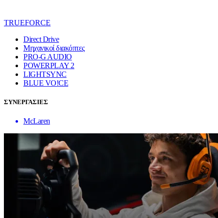
TRUEFORCE
Direct Drive
Μηχανικοί διακόπτες
PRO-G AUDIO
POWERPLAY 2
LIGHTSYNC
BLUE VO!CE
ΣΥΝΕΡΓΑΣΙΕΣ
McLaren