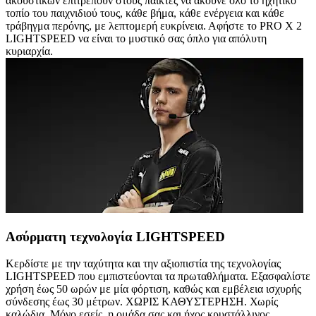
ακουστικών επιτρέπουν στους παίκτες να ακούνε όλο το ηχητικό
τοπίο του παιχνιδιού τους, κάθε βήμα, κάθε ενέργεια και κάθε
τράβηγμα περόνης, με λεπτομερή ευκρίνεια. Αφήστε το PRO X 2
LIGHTSPEED να είναι το μυστικό σας όπλο για απόλυτη
κυριαρχία.
Ασύρματη τεχνολογία LIGHTSPEED
Κερδίστε με την ταχύτητα και την αξιοπιστία της τεχνολογίας
LIGHTSPEED που εμπιστεύονται τα πρωταθλήματα. Εξασφαλίστε
χρήση έως 50 ωρών με μία φόρτιση, καθώς και εμβέλεια ισχυρής
σύνδεσης έως 30 μέτρων. ΧΩΡΙΣ ΚΑΘΥΣΤΕΡΗΣΗ. Χωρίς
καλώδια. Μόνο εσείς, η ομάδα σας και ήχος κρυστάλλινος.