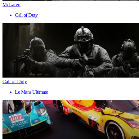
McLaren
Call of Duty
Call of Duty
Le Mans Ultimate