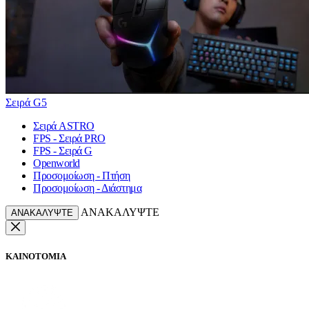
Σειρά G5
Σειρά ASTRO
FPS - Σειρά PRO
FPS - Σειρά G
Openworld
Προσομοίωση - Πτήση
Προσομοίωση - Διάστημα
ΑΝΑΚΑΛΥΨΤΕ
ΑΝΑΚΑΛΥΨΤΕ
ΚΑΙΝΟΤΟΜΙΑ