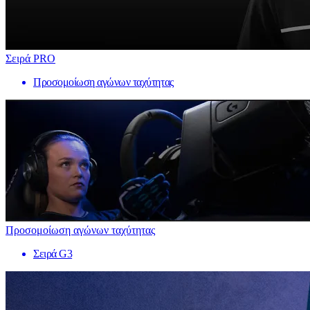
Σειρά PRO
Προσομοίωση αγώνων ταχύτητας
Προσομοίωση αγώνων ταχύτητας
Σειρά G3