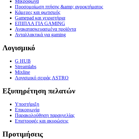
Μικρόφωνα
Προσομοίωση πτήσης &amp; αγροκτήματος
Κάμερες και φωτισμός
Gamepad και χειριστήρια
ΕΠΙΠΛΑ ΓΙΑ GAMING
Ανακατασκευασμένα προϊόντα
Ανταλλακτικά για gaming
Λογισμικό
G HUB
Streamlabs
Mixline
Λογισμικό σειράς ASTRO
Εξυπηρέτηση πελατών
Υποστήριξη
Επικοινωνία
Παρακολούθηση παραγγελίας
Επιστροφές και ακυρώσεις
Προτιμήσεις