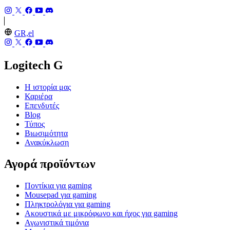
GR,el
Logitech G
Η ιστορία μας
Καριέρα
Επενδυτές
Blog
Τύπος
Βιωσιμότητα
Ανακύκλωση
Αγορά προϊόντων
Ποντίκια για gaming
Mousepad για gaming
Πληκτρολόγια για gaming
Ακουστικά με μικρόφωνο και ήχος για gaming
Αγωνιστικά τιμόνια