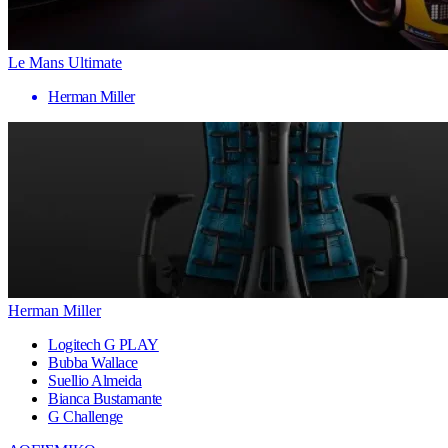
Le Mans Ultimate
Herman Miller
Herman Miller
Logitech G PLAY
Bubba Wallace
Suellio Almeida
Bianca Bustamante
G Challenge