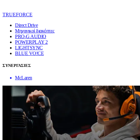
TRUEFORCE
Direct Drive
Μηχανικοί διακόπτες
PRO-G AUDIO
POWERPLAY 2
LIGHTSYNC
BLUE VO!CE
ΣΥΝΕΡΓΑΣΙΕΣ
McLaren